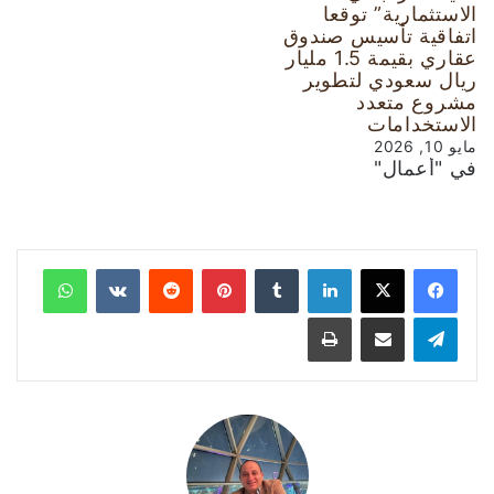
الاستثمارية” توقعا
اتفاقية تأسيس صندوق
عقاري بقيمة 1.5 مليار
ريال سعودي لتطوير
مشروع متعدد
الاستخدامات
مايو 10, 2026
في "أعمال"
لينكدإن
‏Tumblr
بينتيريست
‏Reddit
‏VKontakte
واتساب
تيلقرام
مشاركة عبر البريد
طباعة