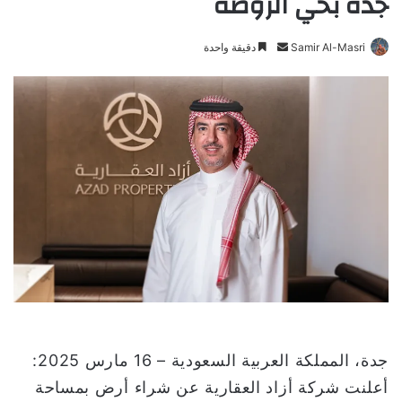
جدة بحي الروضة
Samir Al-Masri
أ
دقيقة واحدة
ر
س
ل
ب
ر
ي
د
ا
إ
ل
ك
ت
ر
و
جدة، المملكة العربية السعودية – 16 مارس 2025:
ن
أعلنت شركة أزاد العقارية عن شراء أرض بمساحة
ي