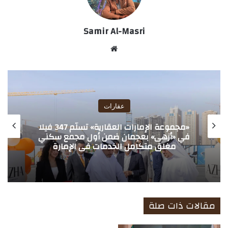
Samir Al-Masri
موق
ع
الوي
ب
عقارات
«مجموعة الإمارات العقارية» تسلّم 347 فيلا
في «أزهى» بعجمان ضمن أول مجمع سكني
مغلق متكامل الخدمات في الإمارة
مقالات ذات صلة