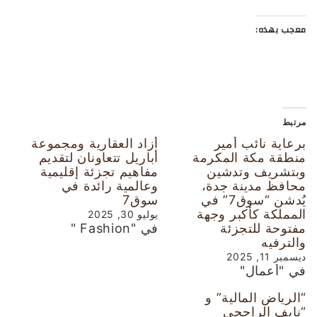
معجب بهذه:
مرتبط
برعاية نائب أمير
أزاد العقارية ومجموعة
منطقة مكة المكرمة
أباريل تتعاونان لتقديم
وبتشريف وتدشين
مفاهيم تجزئة إقليمية
محافظ مدينة جدة،
وعالمية رائدة في
يُدشن “سوق7” في
سوق7
المملكة كأكبر وجهة
يوليو 30, 2025
مفتوحة للتجزئة
في "Fashion "
والترفيه
ديسمبر 11, 2025
في "أعمال"
“الرياض المالية” و
“نايف الراجحي