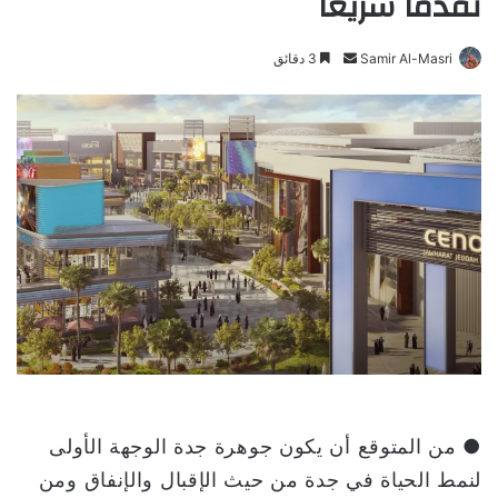
تقدماً سريعاً
Samir Al-Masri
أ
3 دقائق
ر
س
ل
ب
ر
ي
د
ا
إ
ل
ك
ت
ر
و
● من المتوقع أن يكون جوهرة جدة الوجهة الأولى
ن
لنمط الحياة في جدة من حيث الإقبال والإنفاق ومن
ي