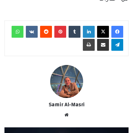
لينكدإن
‏Tumblr
بينتيريست
‏Reddit
‏VKontakte
واتساب
تيلقرام
مشاركة عبر البريد
طباعة
Samir Al-Masri
موق
ع
الوي