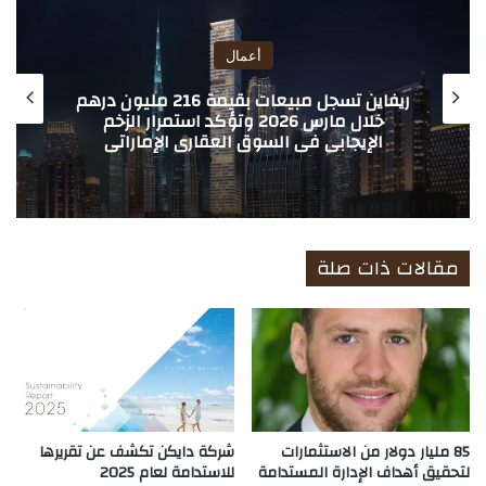
ب
أعمال
ريفاين تسجل مبيعات بقيمة 216 مليون درهم
إتش بي إي
خلال مارس 2026 وتؤكد استمرار الزخم
لأعمالها في 
جابي في السوق العقاري الإماراتي
الاص
مقالات ذات صلة
85 مليار دولار من الاستثمارات
شركة دايكن تكشف عن تقريرها
لتحقيق أهداف الإدارة المستدامة
للاستدامة لعام 2025