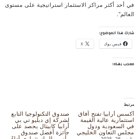
في أحد أكثر مراكز الاستثمار استراتيجية على مستوى
العالم”.
شارك هذا الموضوع:
فيس بوك
X
معجب بهذه:
مرتبط
أكسس أرابيا تفتح آفاق
صندوق التكنولوجيا التابع
استثمارية عالية القيمة
لشركة إي دبليو تي بي
في السعودية ودول
أرابيا كابيتال يحصد على
مجلس التعاون الخليجي
جائزة أفضل صندوق
رأس مال استثماري أداءً
مارس 26, 2025