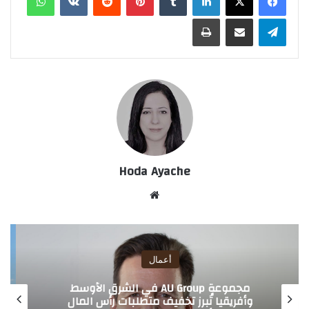
تيلقرام
مشاركة عبر البريد
طباعة
Hoda Ayache
موق
ع
الوي
ب
أعمال
بنك دبي التجاري يطلق قرض المعادن الثمينة