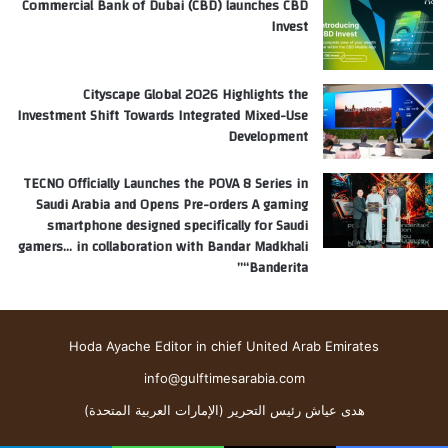
Commercial Bank of Dubai (CBD) launches CBD
Invest
Cityscape Global 2026 Highlights the
Investment Shift Towards Integrated Mixed-Use
Development
TECNO Officially Launches the POVA 8 Series in
Saudi Arabia and Opens Pre-orders A gaming
smartphone designed specifically for Saudi
gamers… in collaboration with Bandar Madkhali
“Banderita”
Hoda Ayache Editor in chief United Arab Emirates
info@gulftimesarabia.com
هدى عياش رئيس التحرير (الإمارات العربية المتحدة)