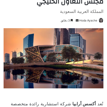
مجلس التعاون الخليجي
المملكة العربية السعودية
Hoda Ayache
أ
3 دقائق
ر
س
ل
ب
ر
ي
د
ا
إ
ل
ك
ت
ر
و
تُعد
أكسس أرابيا
شركة استشارية رائدة متخصصة
ن