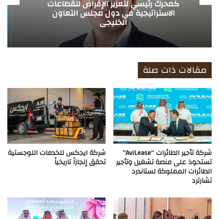
بهيكل رقمي مبتكر قائم على XAU لدعم
قطاع تجارة الذهب في الإمارات
مقالات ذات صلة
شركة تأجير الطائرات “AviLease”
شركة ايجكس للخدمات اللوجستية
تستحوذ على منصة تشغيل وتأجير
تحقق إنجازاً تاريخياً
الطائرات المملوكة لستاندرد
تشارترد