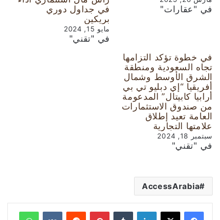
في "عقارات"
في جداول دوري
بريكين
مايو 15, 2024
في "تقني"
في خطوة تؤكد التزامها
تجاه السعودية ومنطقة
الشرق الأوسط وشمال
أفريقيا “إي دبليو تي بي
أرابيا كابيتال” المدعومة
من صندوق الاستثمارات
العامة تعيد إطلاق
علامتها التجارية
سبتمبر 18, 2024
في "تقني"
AccessArabia
لينكدإن
‏Tumblr
بينتيريست
‏Reddit
‏VKontakte
واتساب