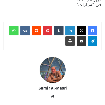
في "سيارات"
لينكدإن
‏Tumblr
بينتيريست
‏Reddit
‏VKontakte
واتساب
تيلقرام
مشاركة عبر البريد
طباعة
Samir Al-Masri
موق
ع