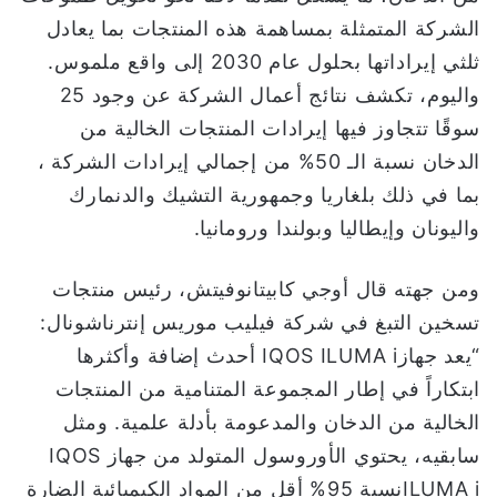
الشركة المتمثلة بمساهمة هذه المنتجات بما يعادل
ثلثي إيراداتها بحلول عام 2030 إلى واقع ملموس.
واليوم، تكشف نتائج أعمال الشركة عن وجود 25
سوقًا تتجاوز فيها إيرادات المنتجات الخالية من
الدخان نسبة الـ 50% من إجمالي إيرادات الشركة ،
بما في ذلك بلغاريا وجمهورية التشيك والدنمارك
واليونان وإيطاليا وبولندا ورومانيا.
ومن جهته قال أوجي كابيتانوفيتش، رئيس منتجات
تسخين التبغ في شركة فيليب موريس إنترناشونال:
“يعد جهازIQOS ILUMA i أحدث إضافة وأكثرها
ابتكاراً في إطار المجموعة المتنامية من المنتجات
الخالية من الدخان والمدعومة بأدلة علمية. ومثل
سابقيه، يحتوي الأوروسول المتولد من جهاز IQOS
ILUMA iنسبة 95% أقل من المواد الكيميائية الضارة