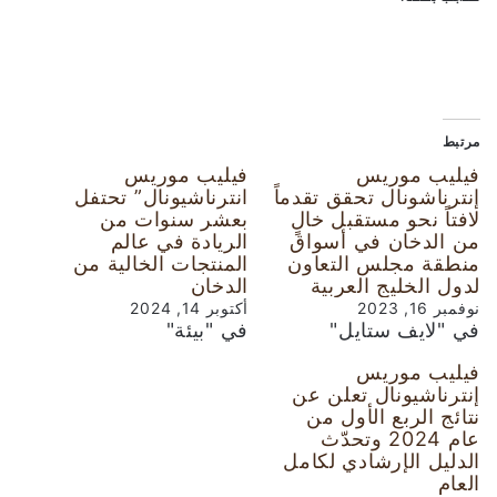
مرتبط
فيليب موريس
فيليب موريس
إنترناشونال تحقق تقدماً
انترناشيونال” تحتفل
لافتاً نحو مستقبل خالٍ
بعشر سنوات من
من الدخان في أسواق
الريادة في عالم
منطقة مجلس التعاون
المنتجات الخالية من
لدول الخليج العربية
الدخان
نوفمبر 16, 2023
أكتوبر 14, 2024
في "لايف ستايل"
في "بيئة"
فيليب موريس
إنترناشيونال تعلن عن
نتائج الربع الأول من
عام 2024 وتحدّث
الدليل الإرشادي لكامل
العام