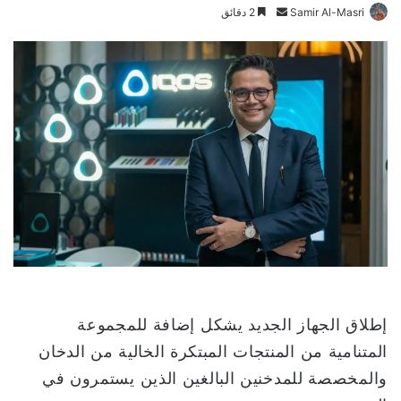
Samir Al-Masri
أ
2 دقائق
ر
س
ل
ب
ر
ي
د
ا
إ
ل
ك
ت
ر
و
إطلاق الجهاز الجديد يشكل إضافة للمجموعة
ن
المتنامية من المنتجات المبتكرة الخالية من الدخان
ي
والمخصصة للمدخنين البالغين الذين يستمرون في
ا