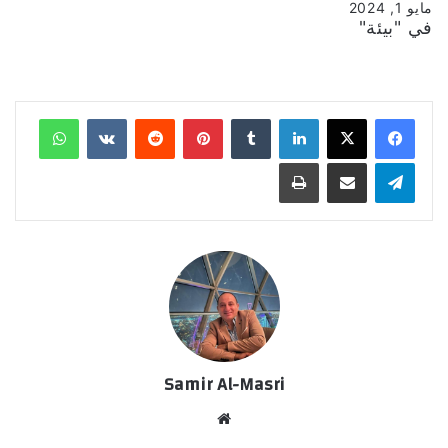
مايو 1, 2024
في "بيئة"
لينكدإن
‏Tumblr
بينتيريست
‏Reddit
‏VKontakte
واتساب
تيلقرام
مشاركة عبر البريد
طباعة
Samir Al-Masri
موق
ع