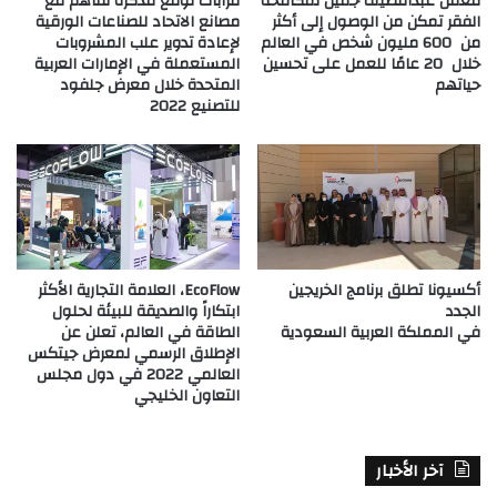
معمل عبداللطيف جميل لمكافحة
تتراباك توقع مذكرة تفاهم مع
الفقر تمكن من الوصول إلى أكثر
مصانع الاتحاد للصناعات الورقية
من 600 مليون شخص في العالم
لإعادة تدوير علب المشروبات
خلال 20 عامًا للعمل على تحسين
المستعملة في الإمارات العربية
حياتهم
المتحدة خلال معرض جلفود
للتصنيع 2022
أكسيونا تطلق برنامج الخريجين
EcoFlow، العلامة التجارية الأكثر
الجدد
ابتكاراً والصديقة للبيئة لحلول
في المملكة العربية السعودية
الطاقة في العالم، تعلن عن
الإطلاق الرسمي لمعرض جيتكس
العالمي 2022 في دول مجلس
التعاون الخليجي
آخر الأخبار