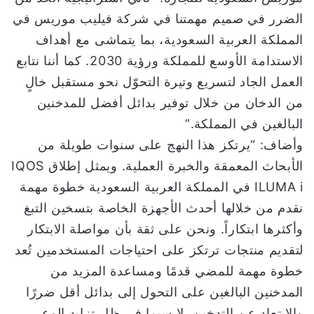
الضرر في صميم مهمتنا في شركة فيليب موريس في
المملكة العربية السعودية، بما يتماشى مع أهداف
الاستدامة الأوسع للمملكة ورؤية 2030. كما أننا نتابع
العمل الجاد لتسريع وتيرة التحوّل نحو مستقبل خالٍ
من الدخان من خلال توفير بدائل أفضل للمدخنين
البالغين في المملكة.”
وأضاف: “يرتكز هذا النهج على سنوات طويلة من
الأبحاث المعمقة والخبرة العملية. ويمثل إطلاق IQOS
ILUMA i في المملكة العربية السعودية خطوة مهمة
نقدم من خلالها أحدث الأجهزة الخاصة بتسخين التبغ
وأكثرها ابتكاراً. ونحن على ثقة بأن مواصلة الابتكار
لتقديم منتجات ترتكز على احتياجات المستخدمين تُعد
خطوة مهمة للمضي قدمًا ومساعدة المزيد من
المدخنين البالغين على التحول إلى بدائل أقل ضررًا
والابتعاد عن التدخين، لا سيما في ظل تزايد الوعي