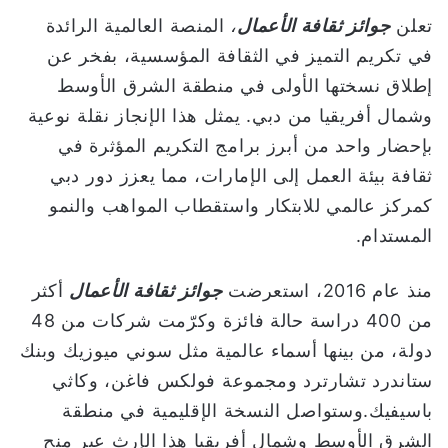
و
تعلن
جوائز ثقافة الأعمال
،
المنصة العالمية الرائدة
ن
في تكريم التميز في الثقافة المؤسسية، بفخر عن
ي
إطلاق نسختها الأولى في منطقة الشرق الأوسط
ا
وشمال أفريقيا من دبي. يمثل هذا الإنجاز نقلة نوعية
بإحضار واحد من أبرز برامج التكريم المؤثرة في
ثقافة بيئة العمل إلى الإمارات، مما يعزز دور دبي
كمركز عالمي للابتكار واستقطاب المواهب والنمو
المستدام.
منذ عام 2016، استعرضت
جوائز ثقافة الأعمال
أكثر
من 400 دراسة حالة فائزة وكرّمت شركات من 48
دولة، من بينها أسماء عالمية مثل سوني ميوزيك وبنك
ستاندرد تشارترد ومجموعة فولكس فاغن، وكاثي
باسيفيك.وستواصل النسخة الإقليمية في منطقة
الشرق الأوسط وشمال أفريقيا هذا الإرث عبر منح