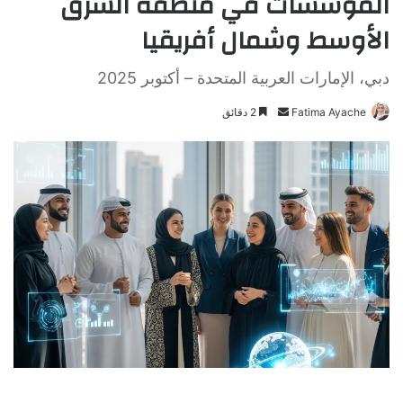
المؤسسات في منطقة الشرق
الأوسط وشمال أفريقيا
دبي، الإمارات العربية المتحدة – أكتوبر 2025
Fatima Ayache
أ
2 دقائق
ر
س
ل
ب
ر
ي
د
ا
إ
ل
ك
ت
ر