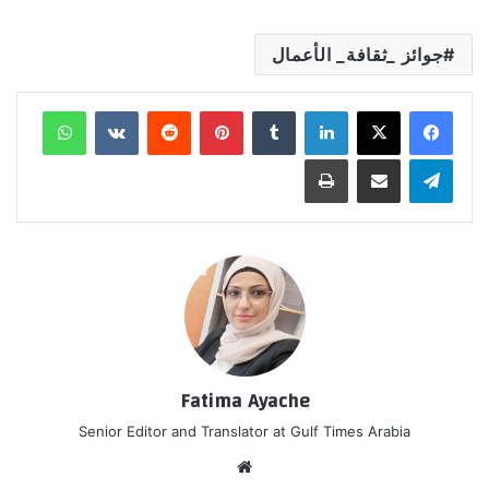
جوائز _ثقافة_ الأعمال
لينكدإن
‏Tumblr
بينتيريست
‏Reddit
‏VKontakte
واتساب
تيلقرام
مشاركة عبر البريد
طباعة
Fatima Ayache
Senior Editor and Translator at Gulf Times Arabia
موق