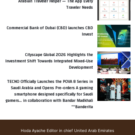
Arabian Traveler Helper — The App Every
Traveler Needs
Commercial Bank of Dubai (CBD) launches CBD
Invest
Cityscape Global 2026 Highlights the
Investment Shift Towards Integrated Mixed-Use
Development
TECNO Officially Launches the POVA 8 Series in
Saudi Arabia and Opens Pre-orders A gaming
smartphone designed specifically for Saudi
gamers… in collaboration with Bandar Madkhali
“Banderita”
Hoda Ayache Editor in chief United Arab Emirates