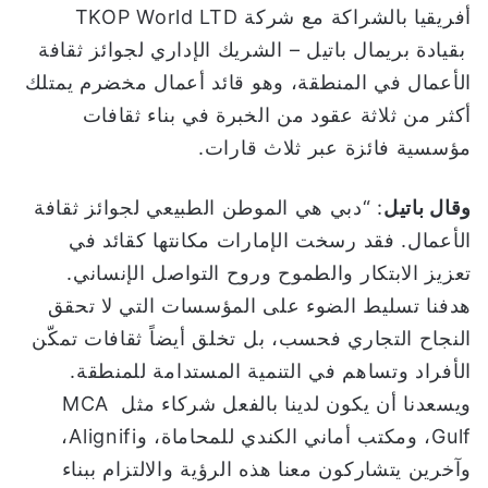
أفريقيا بالشراكة مع شركة TKOP World LTD
بقيادة بريمال باتيل – الشريك الإداري لجوائز ثقافة
الأعمال في المنطقة، وهو قائد أعمال مخضرم يمتلك
أكثر من ثلاثة عقود من الخبرة في بناء ثقافات
مؤسسية فائزة عبر ثلاث قارات.
وقال باتيل
: “دبي هي الموطن الطبيعي لجوائز ثقافة
الأعمال. فقد رسخت الإمارات مكانتها كقائد في
تعزيز الابتكار والطموح وروح التواصل الإنساني.
هدفنا تسليط الضوء على المؤسسات التي لا تحقق
النجاح التجاري فحسب، بل تخلق أيضاً ثقافات تمكّن
الأفراد وتساهم في التنمية المستدامة للمنطقة.
ويسعدنا أن يكون لدينا بالفعل شركاء مثل MCA
Gulf، ومكتب أماني الكندي للمحاماة، وAlignifi،
وآخرين يتشاركون معنا هذه الرؤية والالتزام ببناء