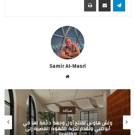
Samir Al-Masri
موق
ع
الوي
ب
ضيافة
وتش هاوس تفتتح أول وجهة دائمة لها في
أبوظبي وتقدم تجربة القهوة العصرية إلى
العاصمة