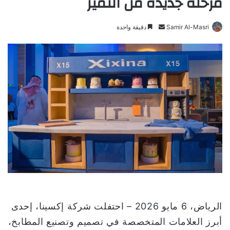
مرحلة جديدة من التميز
Samir Al-Masri
أ
دقيقة واحدة
ر
س
ل
ب
ر
ي
د
ا
إ
ل
ك
ت
ر
و
الرياض، 6 مايو 2026 – احتفلت شركة إكسينا، إحدى
ن
أبرز العلامات المتخصصة في تصميم وتصنيع المطابخ،
ي