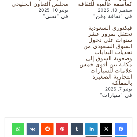
كعاصمة عالمية للثقافة
مجلس التعاون الخليجي
سبتمبر 18, 2025
يونيو 10, 2025
في "ثقافة وفن"
في "تقني"
فيكتوري السعودية
تحتفل بمرور عشر
سنوات على دخول
السوق السعودي من
تحديات البدايات
وصعوبة السوق إلى
مكانة بين أقوى خمس
علامات للسيارات
التجارية الصغيرة
بالمملكة
يونيو 7, 2026
في "سيارات"
لينكدإن
‏Tumblr
بينتيريست
‏Reddit
‏VKontakte
واتساب
تيلقرام
مشاركة عبر البريد
طباعة