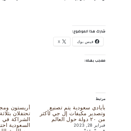
شارك هذا الموضوع:
فيس بوك
X
معجب بهذه:
مرتبط
بأيادي سعودية يتم تصنيع
أريستون ومج
وتصدير مكيفات إل جي لأكثر
تحتفلان بثلاث
من ٢٠ دولة حول العالم
الشراكة في ال
السعودية احتفاء
فبراير 28, 2023
في "بيئة"
من الإرث الإي