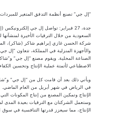
“إل جي” تصنع أنظمة التدفق المتغير للمبردات (VRF) لأول مرة في الممل
جدة، 27 فبراير: تواصل إل جي إلكترونيكس 
السعودية من خلال الترقيات الأخيرة لمنشآتها 
شركة الحسن غازي إبراهيم شاكر (شاكر)، المست
والأجهزة المنزلية في المملكة، تتعاون “إل ج
الصناعة المحلية. ويقوم مصنع “إل جي” و”شاكر”
الاصطناعي لأتمتة عملية الإنتاج وتحسين الكفاءة
ويأتي ذلك بعد أن قامت كل من “إل جي” و”شاكر”
في الرياض في شهر أبريل من العام الماضي. وسي
الإنتاج وتمكين المصنع من إنتاج المكونات التي
وستعمل الشركتان مع الترقيات بعيدة المدى ل
الإنتاج، مما سيعزز قدرتها التنافسية في سوق 