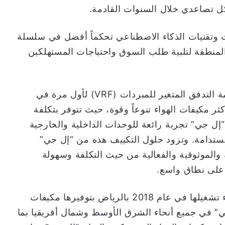
 تصاعدي خلال السنوات القادمة.
ات وتقنيات الذكاء الاصطناعي تحكماً أفضل في سلسلة
المنطقة لتلبية طلب السوق واحتياجات المستهلكين
كما سيتيح المصنع لشركة “إل جي” تصنيع أنظمة التدفق المتغير للمبردات (VRF) لأول مرة في
ر مكيفات الهواء تنوعاً وقوة، حيث تتوفر بتكلفة
ل جي” تجربة رائعة للوحدات الداخلية والخارجية
ستدامة. وتزود حلول التكييف هذه من “إل جي”
ة والموثوقية والفعالية من حيث التكلفة وسهولة
ً على نطاق واسع.
وسعت منشأة تصنيع “إل جي” و”شاكر” منذ بدء تشغيلها في عام 2018 بالرياض بتوفيرها مكيفات
 جي” في جميع أنحاء الشرق الأوسط وشمال أفريقيا بما