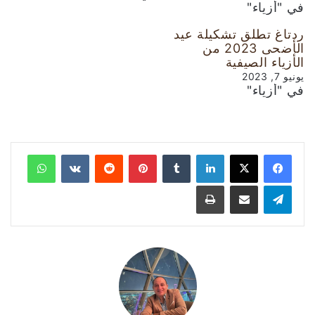
في "أزياء"
ردتاغ تطلق تشكيلة عيد
الأضحى 2023 من
الأزياء الصيفية
يونيو 7, 2023
في "أزياء"
لينكدإن
‏Tumblr
بينتيريست
‏Reddit
‏VKontakte
واتساب
تيلقرام
مشاركة عبر البريد
طباعة