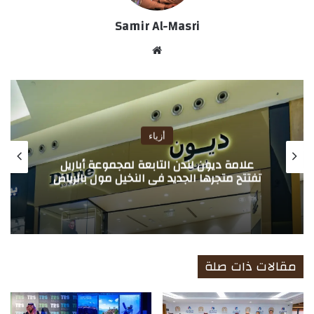
Samir Al-Masri
موق
ع
الوي
ب
أزياء
علامة ديون لندن التابعة لمجموعة أباريل
تفتتح متجرها الجديد في النخيل مول بالرياض
مقالات ذات صلة