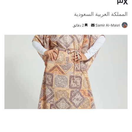
٣X
المملكة العربية السعودية
Samir Al-Masri
أ
2 دقائق
ر
س
ل
ب
ر
ي
د
ا
إ
ل
ك
ت
ر
و
ن