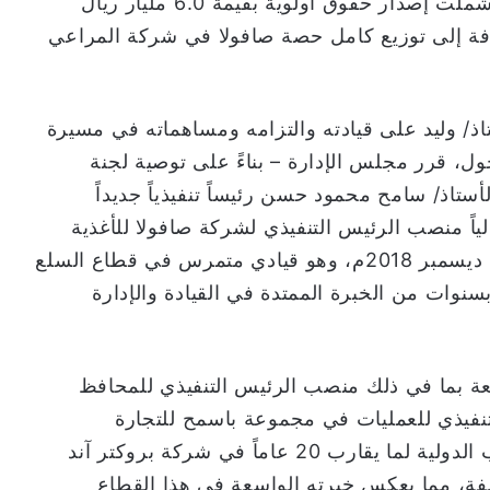
عمل ناجحة تميزت بإنجازات استراتيجية هامة شملت إصدار حقوق أولوية بقيمة 6.0 مليار ريال
افة إلى توزيع كامل حصة صافولا في شركة المراعي
اذ/ وليد على قيادته والتزامه ومساهماته في مسيرة
حول، قرر مجلس الإدارة – بناءً على توصية لجنة
ستاذ/ سامح محمود حسن رئيساً تنفيذياً جديداً
اً منصب الرئيس التنفيذي لشركة صافولا للأغذية
(المملوكة بالكامل لمجموعة صافولا) وذلك منذ ديسمبر 2018م، وهو قيادي متمرس في قطاع السلع
ريعة الحركة (FMCG)، ويتمتع بسنوات من الخبرة الممتدة في القيادة والإدارة
ة بما في ذلك منصب الرئيس التنفيذي للمحافظ
تنفيذي للعمليات في مجموعة باسمح للتجارة
والصناعة، بالإضافة إلى تقلده عدد من المناصب الدولية لما يقارب 20 عاماً في شركة بروكتر آند
ة، مما يعكس خبرته الواسعة في هذا القطاع