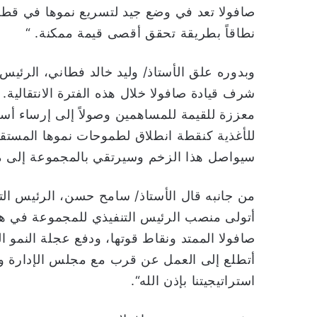
صافولا تعد في وضع جيد لتسريع نموها في قطاع
نطاقاً بطريقة تحقق أقصى قيمة ممكنة. “
وبدوره علق الأستاذ/ وليد خالد فطاني، الرئيس 
شرف قيادة صافولا خلال هذه الفترة الانتقالية. و
معززة للقيمة للمساهمين وصولاً إلى إرساء 
للأغذية كنقطة انطلاق لطموحات نموها المستقب
سيواصل هذا الزخم وسيرتقي بالمجموعة إلى م
من جانبه قال الأستاذ/ سامح حسن، الرئيس الت
أتولى منصب الرئيس التنفيذي للمجموعة في ه
صافولا الممتد ونقاط قوتها، ودفع عجلة النمو 
أتطلع إلى العمل عن قرب مع مجلس الإدارة وف
استراتيجيتنا بإذن الله“.