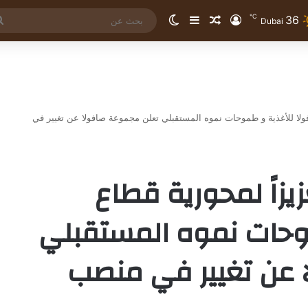
℃
36
تسجيل الدخول
مقال عشوائي
إضافة عمود جانبي
الوضع المظلم
Dubai
افولا للأغذية و طموحات نموه المستقبلي تعلن مجموعة صافولا عن تغيير في
زيزاً لمحورية قطاع
وحات نموه المستقبلي
 عن تغيير في منصب