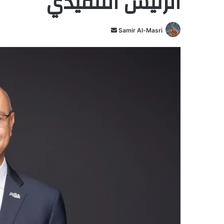
الرئيس التنفيذي
Samir Al-Masri
أ
ر
س
ل
ب
ر
ي
د
ا
إ
ل
ك
ت
ر
و
ن
ي