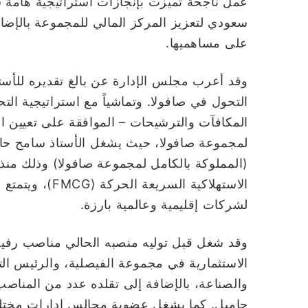
سعودي لتعزيز المركز المالي للمجموعة بالإض
على مساهميها.
وقد أعرب مجلس الإدارة عن بالغ تقديره للأست
التحول في صافولا. وتماشياً مع استراتيجية الت
المكافآت والترشيحات – الموافقة على تعيين الأ
لمجموعة صافولا، حيث يشغل الأستاذ سامح حالي
الاستهلاكية الس
لشركات إقليمية وعالمية بارزة.
وقد شغل قبل توليه منصبه الحالي مناصب رفيع
الاستثمارية في مجموعة الفيصلية، والرئيس ال
جامبل. كما يشغل عضوية مجالس إدارات مختلف