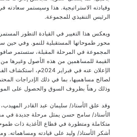
وقيادته الاستراتيجية. هذا وسيستمر سعادته في 
الرئيس التنفيذي للمجموعة.
ويعكس هذا التغيير في القيادة التطور المستم
محور طموحاتها المستقبلية للنمو. وفي حين سي
المجموعة في المرحلة المقبلة، ستستمر صافولا
القيمة للمساهمين من هذه الأصول وغيرها من ا
الإعلان عنه في فبراير 4
لصالح مساهميها، بما في ذلك الإدراجات المحت
وذلك رهناً بظروف السوق والحصول على الموافق
وقد علق الأستاذ/ سليمان عبد القادر المهيدب،
الأستاذ/ سامح حسن يمثل مرحلة جديدة في مسي
متكاملة ومتطورة في قطاع الأغذية ذات طموحات
أشكر الأستاذ/ وليد على قيادته ومساهماته. وم