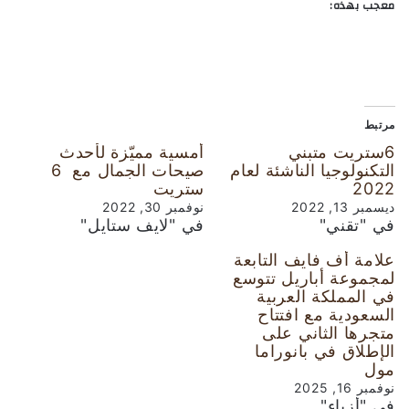
معجب بهذه:
مرتبط
6ستريت متبني
أُمسية مميّزة لأحدث
التكنولوجيا الناشئة لعام
صيحات الجمال مع 6
2022
ستريت
ديسمبر 13, 2022
نوفمبر 30, 2022
في "تقني"
في "لايف ستايل"
علامة أف فايف التابعة
لمجموعة أباريل تتوسع
في المملكة العربية
السعودية مع افتتاح
متجرها الثاني على
الإطلاق في بانوراما
مول
نوفمبر 16, 2025
في "أزياء"