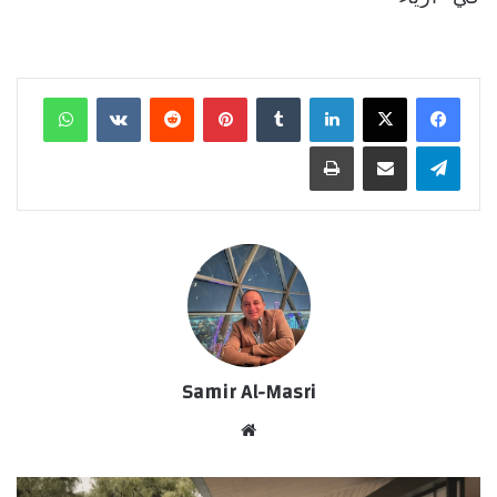
لينكدإن
‏Tumblr
بينتيريست
‏Reddit
‏VKontakte
واتساب
تيلقرام
مشاركة عبر البريد
طباعة
Samir Al-Masri
موق
ع
الوي