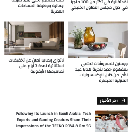
كتب بتصميم نحتي يُعيد تعريف
الاحتفالية في أكثر من 100 متجراً
جمالية ووظيفة المساحات
في دول مجلس التعاون الخليجي
العصرية
ناتوزي إيطاليا تعلن عن تخفيضات
ويسترن للمفروشات تحتفي
استثنائية لمدة 3 أيام على
بمفهوم جديد لتجربة هدايا عيد
تصاميمها الأيقونية
الأم من خلال الإكسسوارات
المنزلية المبتكرة
آخر الأخبار
Following Its Launch in Saudi Arabia, Tech
Experts and Gaming Creators Share Their
Impressions of the TECNO POVA 8 Pro 5G