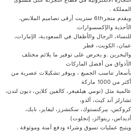
المملكة .
ويقدم متجر6th ستريت أرقى تصاميم الملابس،
الأحذية والإكسسوارات
للنساء، الرجال والأطفال في السعودية، الإمارات،
عمان، الكويت، قطر
والبحرين .و يحرص على توفير ما يلائم مختلف
الأذواق من أفضل الماركات
بأسعار تناسب الجميع ، ويوفر تشكيلات عصرية من
أكثر من 1000 ماركة
عالمية مثل (تومي هيلفيغر، كالفين كلاين، ديون لندن،
تشارلز آند كيث، ألدو،
كروكس، بيركنستوك، سكتشرز، ليفايز، نايك،
أديداس، ريتوالز، إنجلوت)
ويتيح عمليات تسوق وشراء ودفع آمنة وموثوقة .