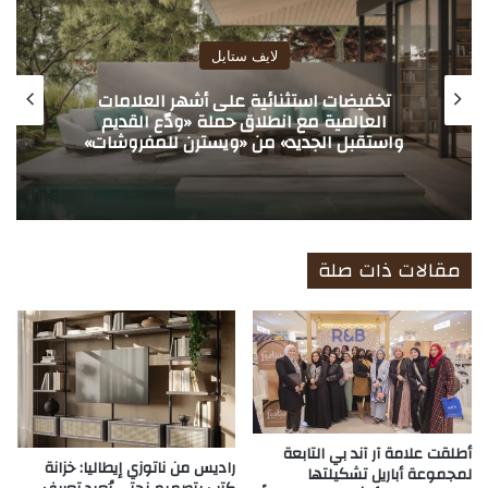
ب
Lifestyle
FITCODE opens flagship premium mixed
health club at Q-East, the new luxury
lifestyle destination in Al Quoz
مقالات ذات صلة
أطلقت علامة آر آند بي التابعة
راديس من ناتوزي إيطاليا: خزانة
لمجموعة أباريل تشكيلتها