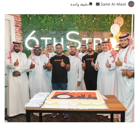
Samir Al-Masri
أ
دقيقة واحدة
ر
س
ل
ب
ر
ي
د
ا
إ
ل
ك
ت
ر
و
ن
ي
ا