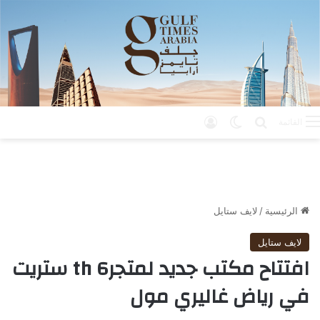
بحث عن
الوضع المظلم
تسجيل الدخول
القائمة
الرئيسية
/
لايف ستايل
لايف ستايل
افتتاح مكتب جديد لمتجر6 th ستريت
في رياض غاليري مول