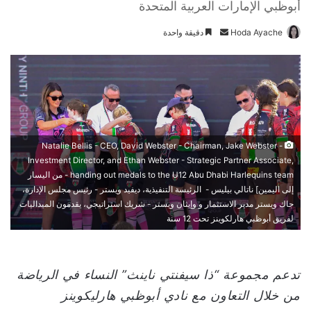
أبوظبي الإمارات العربية المتحدة
Hoda Ayache
أ
دقيقة واحدة
ر
س
ل
ب
ر
ي
Natalie Bellis - CEO, David Webster - Chairman, Jake Webster -
د
Investment Director, and Ethan Webster - Strategic Partner Associate,
ا
handing out medals to the U12 Abu Dhabi Harlequins team - من اليسار
إ
إلى اليمين] ناتالي بيليس - الرئيسة التنفيذية، ديفيد ويستر - رئيس مجلس الإدارة،
ل
جاك ويستر مدير الاستثمار و وإيثان ويستر - شريك استراتيجي، يقدمون الميداليات
ك
لفريق أبوظبي هارلكوينز تحت 12 سنة
ت
ر
و
تدعم مجموعة “ذا سيفنتي ناينث” النساء في الرياضة
ن
من خلال التعاون مع نادي أبوظبي هارليكوينز
ي