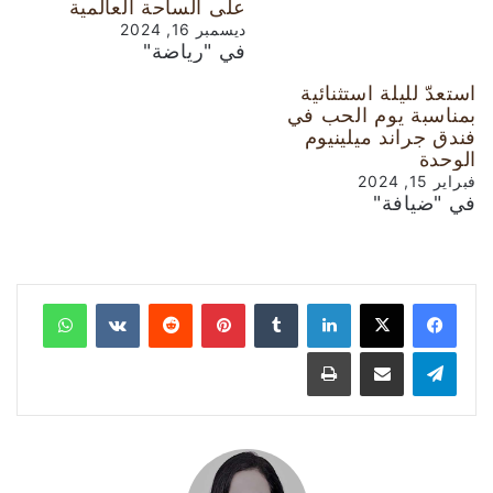
على الساحة العالمية
ديسمبر 16, 2024
في "رياضة"
استعدّ لليلة استثنائية
بمناسبة يوم الحب في
فندق جراند ميلينيوم
الوحدة
فبراير 15, 2024
في "ضيافة"
لينكدإن
‏Tumblr
بينتيريست
‏Reddit
‏VKontakte
واتساب
تيلقرام
مشاركة عبر البريد
طباعة