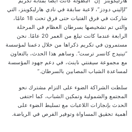
هارليكوينز” إن “البطولة كانت أيضًا بمثابة تكريم
“لإليني دودز”، لاعبة سابقة في نادي هارليكوينز، التي
شاركت في فرق الفتيات حتى فرق تحت 18 عامًا،
والتي تم تشخيصها بسرطان العظام في المرحلة
الرابعة عندما كانت تبلغ من العمر 20 عامًا. نحن
مستمرون في تكريم ذكراها من خلال دعمنا لمؤسسة
“تينيدج كانسر ترست”. وساهم هذا الحدث، بالتعاون
مع مجموعة سيفنتي ناينث، في دعم جهود المؤسسة
لمساعدة الشباب المصابين بالسرطان.”
سلطت الشراكة الضوء على التزام مشترك نحو
المجتمع والشمولية وتمكين الشباب، كما احتفى
الحدث بإنجازات اللاعبات مع تسليط الضوء على
أهمية تحقيق المساواة وتوفير الفرص في الرياضة.