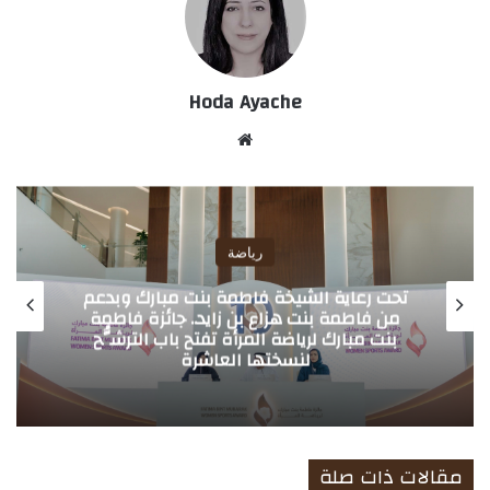
Hoda Ayache
موق
ع
الوي
ب
رياضة
تحت رعاية الشيخة فاطمة بنت مبارك وبدعم
من فاطمة بنت هزاع بن زايد.. جائزة فاطمة
بنت مبارك لرياضة المرأة تفتح باب الترشُّح
لنسختها العاشرة
مقالات ذات صلة