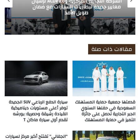
iCAUR تطلق رؤيتها العالمية للسيارات
الكلاسيكية العصرية بداية حقبة جديدة في
عالم التنقّل الكهربائي
مقالات ذات صلة
قدمتها جمعية حماية المستهلك
سيارة الدفع الرباعي SUV الجديدة
السعودية في حفلها السنوي
توفر أعلى مستويات ديناميكية
الجبر التجارية تحصل على جائزة
القيادة رشيقة وحصرية: بورشه
التميز في حماية المستهلك
تقدم أول سيارة ماكان T
“الجفالي” تفتتح أكبر مركز لسيارات