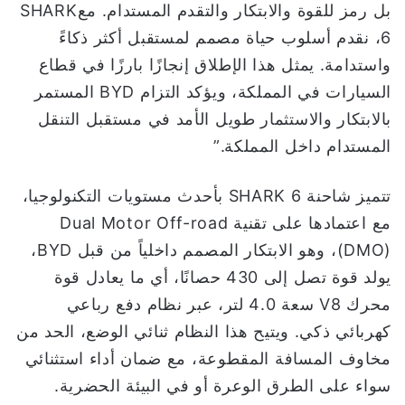
بل رمز للقوة والابتكار والتقدم المستدام. معSHARK
6، نقدم أسلوب حياة مصمم لمستقبل أكثر ذكاءً
واستدامة. يمثل هذا الإطلاق إنجازًا بارزًا في قطاع
السيارات في المملكة، ويؤكد التزام BYD المستمر
بالابتكار والاستثمار طويل الأمد في مستقبل التنقل
المستدام داخل المملكة.”
تتميز شاحنة SHARK 6 بأحدث مستويات التكنولوجيا،
مع اعتمادها على تقنية Dual Motor Off-road
(DMO)، وهو الابتكار المصمم داخلياً من قبل BYD،
يولد قوة تصل إلى 430 حصانًا، أي ما يعادل قوة
محرك V8 سعة 4.0 لتر، عبر نظام دفع رباعي
كهربائي ذكي. ويتيح هذا النظام ثنائي الوضع، الحد من
مخاوف المسافة المقطوعة، مع ضمان أداء استثنائي
سواء على الطرق الوعرة أو في البيئة الحضرية.