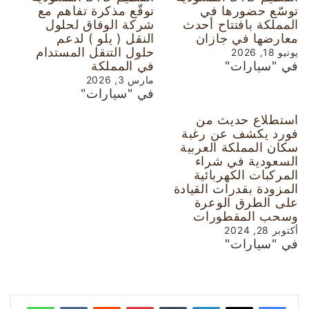
توسّع حضورها في
توقّع مذكرة تفاهم مع
المملكة بافتتاح أحدث
شركة الوفاق لحلول
معارضها في جازان
النقل ( يلو ) لدعم
حلول التنقل المستدام
يونيو 18, 2026
في "سيارات"
في المملكة
مارس 3, 2026
في "سيارات"
استطلاع حديث من
فورد يكشف عن رغبة
سكان المملكة العربية
السعودية في شراء
المركبات الكهربائية
المزودة بقدرات القيادة
على الطرق الوعرة
وسحب المقطورات
أكتوبر 28, 2024
في "سيارات"
لينكدإن
‏Tumblr
بينتيريست
‏Reddit
‏VKontakte
واتساب