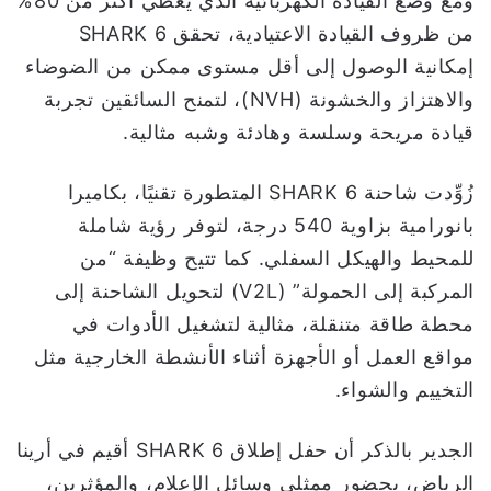
ومع وضع القيادة الكهربائية الذي يغطي أكثر من 80%
من ظروف القيادة الاعتيادية، تحقق SHARK 6
إمكانية الوصول إلى أقل مستوى ممكن من الضوضاء
والاهتزاز والخشونة (NVH)، لتمنح السائقين تجربة
قيادة مريحة وسلسة وهادئة وشبه مثالية.
زُوِّدت شاحنة SHARK 6 المتطورة تقنيًا، بكاميرا
بانورامية بزاوية 540 درجة، لتوفر رؤية شاملة
للمحيط والهيكل السفلي. كما تتيح وظيفة “من
المركبة إلى الحمولة” (V2L) لتحويل الشاحنة إلى
محطة طاقة متنقلة، مثالية لتشغيل الأدوات في
مواقع العمل أو الأجهزة أثناء الأنشطة الخارجية مثل
التخييم والشواء.
الجدير بالذكر أن حفل إطلاق SHARK 6 أقيم في أرينا
الرياض، بحضور ممثلي وسائل الإعلام، والمؤثرين،