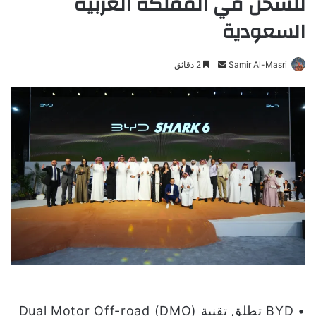
للشحن في المملكة العربية
السعودية
Samir Al-Masri
أ
2 دقائق
ر
س
ل
ب
ر
ي
د
ا
إ
ل
ك
ت
ر
و
• BYD تطلق تقنية Dual Motor Off-road (DMO)