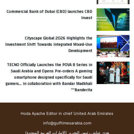
Commercial Bank of Dubai (CBD) launches CBD
Invest
Cityscape Global 2026 Highlights the
Investment Shift Towards Integrated Mixed-Use
Development
TECNO Officially Launches the POVA 8 Series in
Saudi Arabia and Opens Pre-orders A gaming
smartphone designed specifically for Saudi
gamers… in collaboration with Bandar Madkhali
“Banderita”
Hoda Ayache Editor in chief United Arab Emirates
info@gulftimesarabia.com
هدى عياش رئيس التحرير (الإمارات العربية المتحدة)