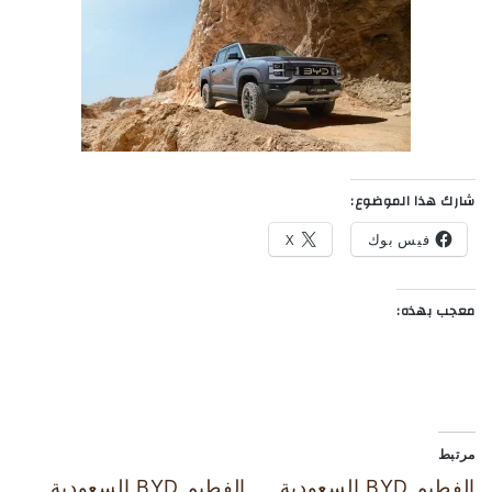
شارك هذا الموضوع:
فيس بوك
X
معجب بهذه:
مرتبط
الفطيم BYD السعودية
الفطيم BYD السعودية