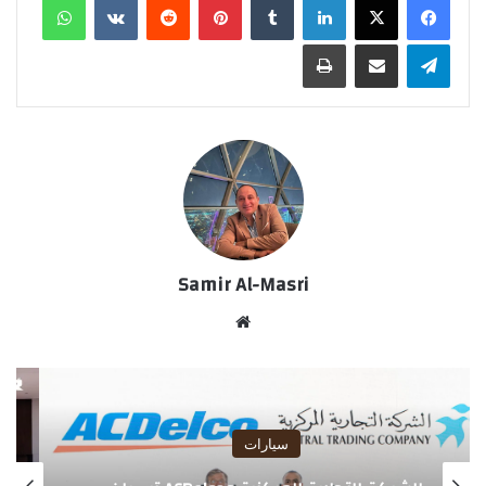
تيلقرام
مشاركة عبر البريد
طباعة
Samir Al-Masri
موق
ع
الوي
ب
سيارات