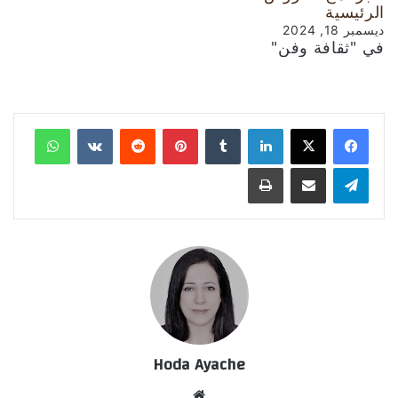
الرئيسية
ديسمبر 18, 2024
في "ثقافة وفن"
لينكدإن
‏Tumblr
بينتيريست
‏Reddit
‏VKontakte
واتساب
تيلقرام
مشاركة عبر البريد
طباعة
Hoda Ayache
موق