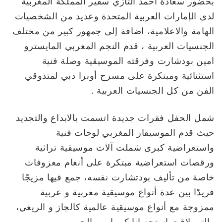
بحضور سعادة احمد التازي سفير المملكة المغربية
ا
لدى الإمارات العربية المتحدة وعديد من الشخصيات
الهامة والاعلامية، اضافة إلى جمهور كبير من مختلف
الجنسيات العربية ، قدم النجم المغربي المايسترو
امين بودشارت وفرقته الموسيقية وصلة فنية
استثنائية ومبتكرة على مسرح أوبرا دبي لمتذوقي
الفن من كل الجنسيات العربية .
شمل الحفل فقرات جديدة اتسمت بالابداع والتجديد
حيث قدم الموسيقار المغربي لوحات فنية
واستعراضية كبرى شملت آلات موسيقية تراثية
ورقصات استعراضية مبتكرة على أنغام معزوفات
خاصة من تأليف بودتشارت نفسه، جمع فيها مزيجًا
فريدًا بين عدة أنواع موسيقية مغربية و عربية
ممزوجة مع أنواع موسيقية عالمية كالجاز و الريغي،
والتي لاقت استحسانا كبيرا من الجمهور.