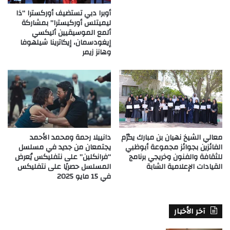
أوبرا دبي تستضيف أوركسترا “ذا
ليميتلس أوركيسترا” بمشاركة
ألمع الموسيقيين أليكسي
إيغودسمان، إيكاترينا شيلهوفا
وهانز زيمر
معالي الشيخ نهيان بن مبارك يكرّم
دانييلا رحمة ومحمد الأحمد
الفائزين بجوائز مجموعة أبوظبي
يجتمعان من جديد في مسلسل
للثقافة والفنون وخريجي برنامج
“فرانكلين” على نتفليكس يُعرض
القيادات الإعلامية الشابة
المسلسل حصريًا على نتفليكس
في 15 مايو 2025
آخر الأخبار