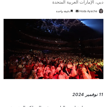
دبي، الإمارات العربية المتحدة
Hoda Ayache
أ
دقيقة واحدة
ر
س
ل
ب
ر
ي
د
ا
إ
ل
ك
ت
ر
و
11 نوفمبر 2024
ن
ي