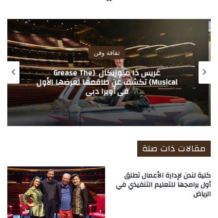
ع
الوي
ب
ثقافة وفن
غريس ذا ميوزيكال (Grease The
Musical) تكشف عن طاقمها لعرضها الأول
في أوبرا دبي
مقالات ذات صلة
كلية لندن لإدارة الأعمال تطلق
أول برامجها للتعليم التنفيذي في
الرياض