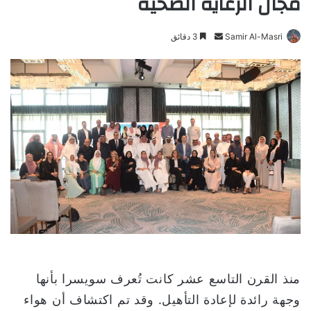
مجال الرعاية الصحية
Samir Al-Masri
أ
3 دقائق
ر
س
ل
ب
ر
ي
د
ا
إ
ل
ك
ت
ر
و
منذ القرن التاسع عشر كانت تُعرف سويسرا بأنها
ن
وجهة رائدة لإعادة التأهيل. وقد تم اكتشاف أن هواء
ي