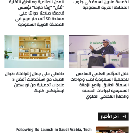
لخمسة ملايين نسمة في جنوب
للمدن الصناعية ومناطق التقنية
المملكة العربية السعودية
“مُدُن” “إيڤا فارما” تؤسس
مُجمعًا صناعيًا دوائيًا على
مساحة 50 ألف متر مربع في
المملكة العربية السعودية
خلال المؤتمر العلمي السادس
حافظي على جمال إشراقتك طوال
للجمعية السعودية لطب وجراحات
الصيف مع استخدامك أفضل 5
السمنة انطلاق برنامج الزمالة
علاجات تجميلية من اورسكين
السعودية لجراحات السمنة
ايسثيتكس كلينك
والجهاز الهضمي العلوي
آخر الأخبار
Following Its Launch in Saudi Arabia, Tech