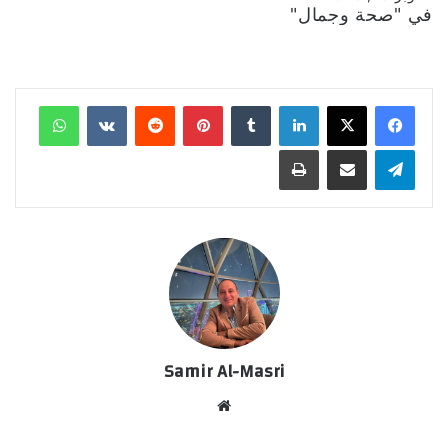
في "صحة وجمال"
لينكدإن
‏Tumblr
بينتيريست
‏Reddit
‏VKontakte
واتساب
تيلقرام
مشاركة عبر البريد
طباعة
Samir Al-Masri
موق
ع