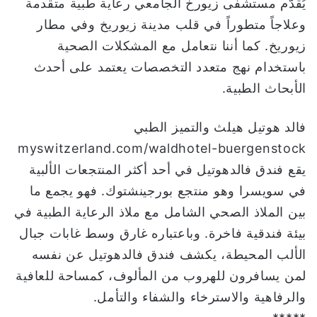
يُقدّم مستشفى زيورخ الجامعي رعاية طبية متقدمة
وعلاجاً متطوراً في قلب مدينة زيوريخ وفي مطار
زيوريخ. كما أننا نتعامل مع المشكلات الصحية
باستخدام نهج متعدد التخصصات يعتمد على أحدث
الأبحاث الطبية.
فالد هوتيل هيلث والتميز الطبي
myswitzerland.com/waldhotel-buergenstock
يقع فندق فالدهوتيل في أحد أكثر المنتجعات الألبية
في سويسرا وهو منتجع بورجينشتوك. فهو يجمع ما
بين الملاذ الصحي الشامل مع ملاذ الرعاية الطبية في
بيئة فندقية فاخرة. وباعتباره غارق وسط غابات جبال
الألب المحيطة، يكشف فندق فالدهوتيل عن نفسه
لمن يسافرون للهروب من المألوف، كمساحة للعافية
والرفاهية والاسترخاء والشفاء والتأمل.