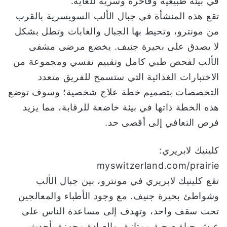
في بيئة طبيعية وفاخرة وسرية للغاية.
تقع هذه المنشأة في جبال الألب السويسرية بالقرب
من مونترو، وتحيط بها الجبال والغابات وتطل بشكل
لا يصدق على بحيرة جنيف. يخضع مرضى مشفى
الألب لفحص طبي كامل وتقييم نفسي ومجموعة من
الاختبارات الغذائية التي ستسمح للفريق متعدد
التخصصات بتصميم خطة علاج شخصية؛ وسوف توضع
هذه الخطة ذاتها في بيئة خاضعة للرقابة، مما يزيد
فرص التعافي إلى أقصى حد.
كلينيك لابريري:
myswitzerland.com/prairie
تقع كلينيك لابريري في مونترو، بين جبال الألب
وشواطئ بحيرة جنيف. مع وجود الأطباء والمعالجين
تحت سقف واحد، وتهدف إلى مساعدة الناس على
عيش حياة صحية ممتازة، والعيادة مجهزة بأحدث