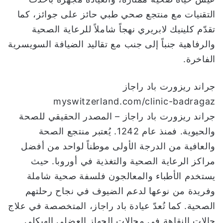
التقنيات مع منتجع صحي طبي حائز على جوائز، كما
تقدّم كلينيك لابريري نهجاً شاملاً للرعاية الصحية
والرفاهية جنباً إلى جنب مع تقاليد الضيافة السويسرية
الفاخرة.
جراند ريزورت باد راجاز
myswitzerland.com/clinic-badragaz
جراند ريزورت باد راجاز – المصدر الحقيقي للصحة
والحيوية. فمنذ عام 1242. يُعتبر منتجع الصحة
والعافية من الدرجة الأولى موطناً لواحد من أفضل
مراكز الرعاية الصحية والتغذية في أوروبا. حيث
يستخدم الأطباء والمعالجون فلسفة صحية شاملة
وفريدة من نوعها لدعم الضيوف في نجاح رحلتهم
الصحية. كما تُعدّ عيادة باد راجاز، المتخصصة في علاج
حالات النقاهة في مجالات الجهاز العضلي الهيكلي