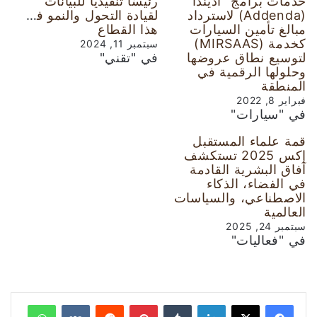
خدمات برامج “أديندا”
رئيسًا تنفيذيًا للبيانات
(Addenda) لاسترداد
لقيادة التحول والنمو في
مبالغ تأمين السيارات
هذا القطاع
كخدمة (MIRSAAS)
سبتمبر 11, 2024
لتوسيع نطاق عروضها
في "تقني"
وحلولها الرقمية في
المنطقة
فبراير 8, 2022
في "سيارات"
قمة علماء المستقبل
إكس 2025 تستكشف
آفاق البشرية القادمة
في الفضاء، الذكاء
الاصطناعي، والسياسات
العالمية
سبتمبر 24, 2025
في "فعاليات"
لينكدإن
‏Tumblr
بينتيريست
‏Reddit
‏VKontakte
واتساب