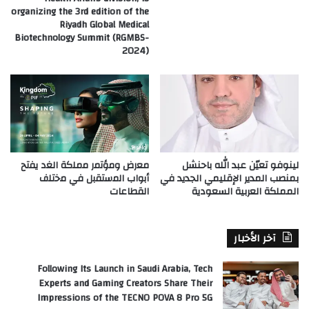
organizing the 3rd edition of the
Riyadh Global Medical
Biotechnology Summit (RGMBS-
2024)
لينوفو تعيّن عبد الله باحنشل
ﻣﻌرض وﻣؤﺗﻣر ﻣﻣﻠﻛﺔ اﻟﻐد ﯾﻔﺗﺢ
بمنصب المدير الإقليمي الجديد في
أﺑواب اﻟﻣﺳﺗﻘﺑل ﻓﻲ ﻣﺧﺗﻠف
المملكة العربية السعودية
اﻟﻘطﺎﻋﺎت
آخر الأخبار
Following Its Launch in Saudi Arabia, Tech
Experts and Gaming Creators Share Their
Impressions of the TECNO POVA 8 Pro 5G