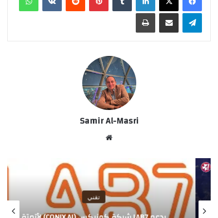
تيلقرام
مشاركة عبر البريد
طباعة
Samir Al-Masri
موق
ع
الوي
ب
تقني
يدعم LAB7 شركة كونيكس (CONIX.AI) لأتمتة