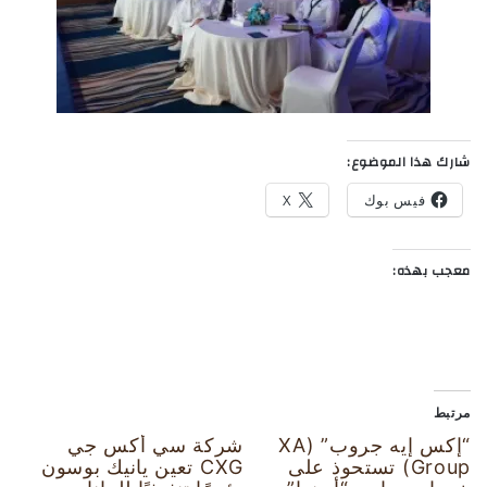
شارك هذا الموضوع:
فيس بوك
X
معجب بهذه:
مرتبط
“إكس إيه جروب” (XA
شركة سي أكس جي
Group) تستحوذ على
CXG تعين يانيك بوسون