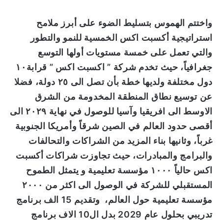
واختتم الهموس
بتسليط الضوء على أبرز ملامح
استراتيجية أكسبت اكس الخمسية للنمو والتطور
والتي
تعمل
على خمسة مستويات
أولها
التوسع
جغرافياً، حيث تخدم شركة ” اكسبت اكس ” قرابة١٠
دول مختلفة ولدي
ها
خطة بأن
ت
صل الى ٢٥ دولة، فضلا
عن توسيع نطاق المنطقة المخدومة من الشرق
الاوسط الى افريقيا وآسيا ل
لوصول
في نهاية ٢٠٢٩ الى
أقصى حدود العالم في الصين شرقاً وأمريكا الجنوبية
غرباً
، وثانيها بناء
المزيد من الشراكات والتحالفات
والبرامج والمبادرات،
حيث
تجاوزت شراكات أكسبت
اكس
حالياً
١٠٠٠ مؤسسة تعليمية
و يتمثل الطموح
المستقبلي للشركة في الوصول
الى اكثر من ٢٠٠٠
مؤسسة تعليمية حول العالم،
وتقديم 15 الف برنامج
تدريبي بحلول عام 2029 بدل ال10 الاف برنامج