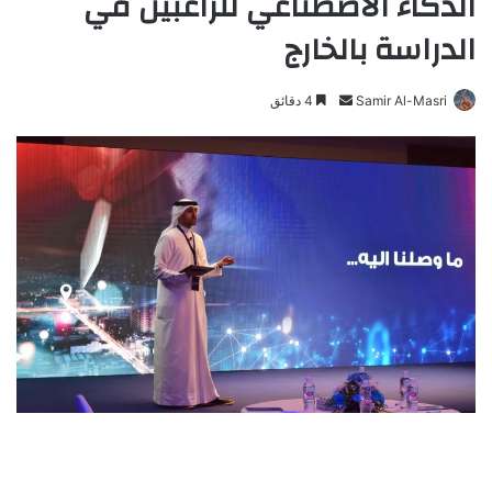
الذكاء الاصطناعي للراغبين في
الدراسة بالخارج
Samir Al-Masri
أ
4 دقائق
ر
س
ل
ب
ر
ي
د
ا
إ
ل
ك
ت
ر
و