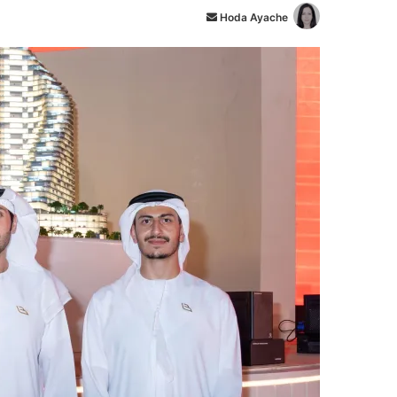
Hoda Ayache
أ
ر
س
ل
ب
ر
ي
د
ا
إ
ل
ك
ت
ر
و
ن
ي
ا