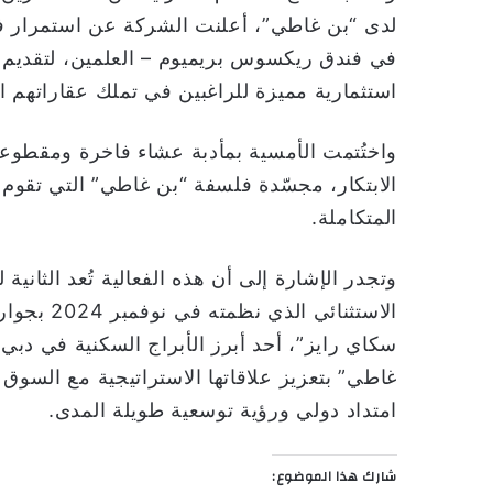
لدى “بن غاطي”، أعلنت الشركة عن استمرار فر
في فندق ريكسوس بريميوم – العلمين، لتق
استثمارية مميزة للراغبين في تملك عقاراتهم 
واختُتمت الأمسية بمأدبة عشاء فاخرة ومقطوعا
الابتكار، مجسّدة فلسفة “بن غاطي” التي تقوم ع
المتكاملة.
وتجدر الإشارة إلى أن هذه الفعالية تُعد الثان
الاستثنائ
سكاي رايز”، أحد أبرز الأبراج السكنية في دب
غاطي” بتعزيز علاقاتها الاستراتيجية مع السوق
امتداد دولي ورؤية توسعية طويلة المدى.
شارك هذا الموضوع: