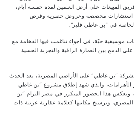
يق المبيعات على أرض العلمين لمدة خمسة أيام،
ديم استشارات مخصصة وعروض حصرية وفرص
الخاصة في “بن غاطي فلير”.
ت موسيقية حيّة، في أجواء تناغمت فيها الفخامة مع
لى الدمج بين العمارة الراقية والتجربة الحسية
ية لشركة “بن غاطي” على الأراضي المصرية، بعد الحدث
ي الذي نظمته في نوفمبر 2024 بجوار الأهرامات، والذي شهد إطلاق مشروع “بن غاطي
ي، ويعكس هذا الحضور المتكرر في مصر التزام “بن
 المصري، وترسيخ مكانتها كعلامة عقارية عربية ذات