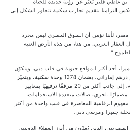
بن غاطي فلير يُعبّر عن رؤية جديدة للحياة
كس التزامنا بتقديم تجارب سكنية تتجاوز الشكل إلى
 مصر، لأننا نؤمن أن السوق المصري ليس مجرد
لعقار العربي. من هنا، من هذه الأرض الغنية
الطموح.”
ا، أحد أكثر المواقع حيوية في قلب دبي، ويتكوّن
من برجين سكنيين بقيمة إجمالية تبلغ 2.1 مليار درهم إماراتي، يضمان 1378 وحدة سكنية، ويتميّز
بوجود أول شاطئ رملي اصطناعي في المنطقة، إلى جانب أكثر من 20 مرفقًا ترفيهيًا بمعايير
 مضمارًا للجري، صالات متعددة الاستخدامات،
مفهوم الرفاهية المعاصرة في قلب واحدة من أكثر
نخلة جميرا ومرسى دبي.
لمصريين، الذين يُعدّون من أبرز العملاء الدوليين