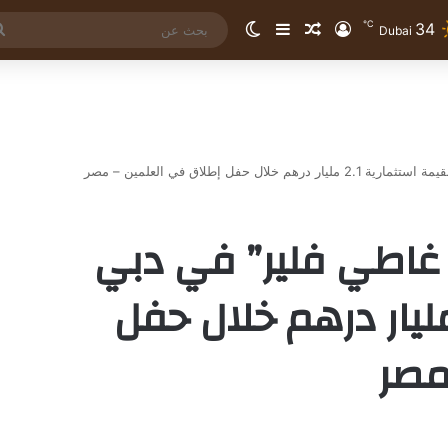
℃
34
تسجيل الدخول
مقال عشوائي
إضافة عمود جانبي
الوضع المظلم
Dubai
حفل إطلاق في العلمين – مصر
غاطي فلير” في دبي
مة استثمارية 2.1 مليار درهم خلال حفل
مصر