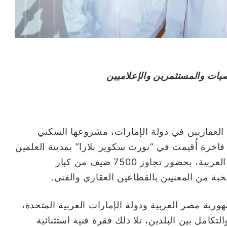
ات والمستثمرين والإعلاميين
لعقاريين في دولة الإمارات، مشروعها السكني
اخرة أُقيمت في “نورث سكوير بلازا” بمدينة العلمين
الجديدة، في الساحل الشمالي لجمهورية مصر العربية، بحضور تجاوز 7500 ضيف من كبار
خبة من المعنيين بالقطاعين العقاري والفني.
رية مصر العربية ودولة الإمارات العربية المتحدة،
كامل بين البلدين، تلا ذلك فقرة فنية استثنائية