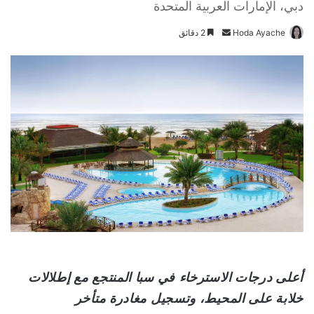
دبي، الإمارات العربية المتحدة
Hoda Ayache
أ
2 دقائق
ر
س
ل
ب
ر
ي
د
ا
إ
ل
ك
ت
ر
و
أعلى درجات الاسترخاء
في سبا المنتجع مع إطلالات
ن
خلابة على المحيط، وتسجيل مغادرة متأخر
ي