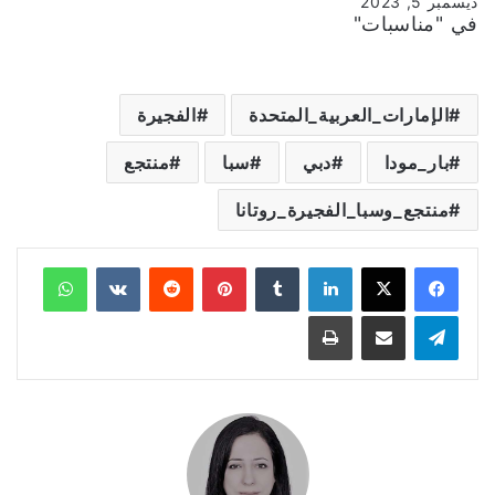
ديسمبر 5, 2023
في "مناسبات"
الإمارات_العربية_المتحدة
الفجيرة
بار_مودا
دبي
سبا
منتجع
منتجع_وسبا_الفجيرة_روتانا
لينكدإن
‏Tumblr
بينتيريست
‏Reddit
‏VKontakte
واتساب
تيلقرام
مشاركة عبر البريد
طباعة