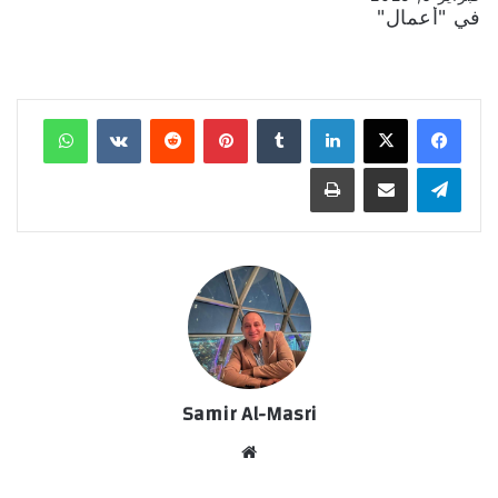
في "أعمال"
لينكدإن
‏Tumblr
بينتيريست
‏Reddit
‏VKontakte
واتساب
تيلقرام
مشاركة عبر البريد
طباعة
Samir Al-Masri
موق
ع