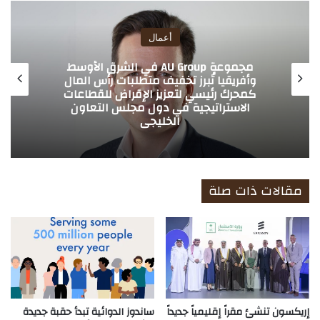
الوي
ب
أعمال
بنك دبي التجاري يطلق قرض المعادن الثمينة
بهيكل رقمي مبتكر قائم على XAU لدعم
قطاع تجارة الذهب في الإمارات
مقالات ذات صلة
إريكسون تنشئ مقراً إقليمياً جديداً
ساندوز الدوائية تبدأ حقبة جديدة