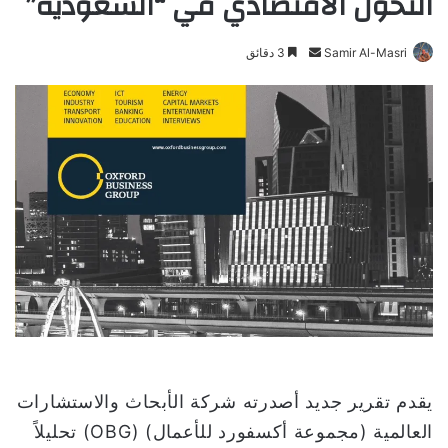
التحول الاقتصادي في “السعودية”
Samir Al-Masri
أ
3 دقائق
ر
س
ل
ب
ر
ي
د
ا
إ
ل
ك
ت
ر
و
يقدم تقرير جديد أصدرته شركة الأبحاث والاستشارات
ن
العالمية (مجموعة أكسفورد للأعمال) (OBG) تحليلاً
ي