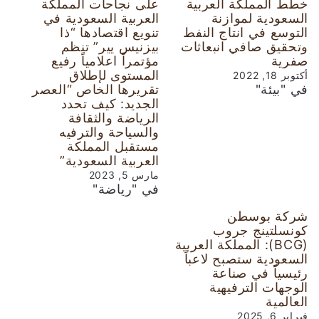
خطط المملكة العربية
على نجاحات المملكة
السعودية لموازنة
العربية السعودية في
التوسع في انتاج النفط
تنويع اقتصادها “ذا
وتحقيق صافي انبعاثات
بيزنيس يير” تنظم
صفرية
مؤتمراً اعلامياً رفيع
المستوى لإطلاق
أكتوبر 18, 2022
في "بيئة"
تقريرها الخاص “العصر
الجديد: كيف تحدد
الرياضة والثقافة
والسياحة والترفيه
مستقبل المملكة
العربية السعودية”
مارس 5, 2023
في "رياضة"
شركة بوسطن
كونسلتينج جروب
(BCG): المملكة العربية
السعودية ستصبح لاعباً
رئيسياً في صناعة
الوجهات الترفيهية
العالمية
فبراير 6, 2025