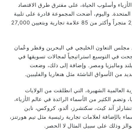
أزياء وأسلوب الحياة، على مفترق طرق الاقتصاد
 المتحدة. واليوم، أضحت المجموعة قادرة على تلبية
احتياجات ملايين المتسوقين عبر أكثر من 2,300 متجراً وأكثر من 85 علامة تجارية وبتعيين 27,000
 مجلس التعاون الخليجي في البحرين وقطر وعُمان
جحت في التوسيع استراتيجياً لمجالات تسويقها في
ايلند وماليزيا ومصر. وإضافة إلى ذلك، وضعت
د من الأسواق الناشئة مثل هنغاريا والفليبين.
ية العالمية الشهيرة، التي انطلقت من الولايات
ا، وتضم الكثير من الأسماء الرائدة في عالم الأزياء،
 تشارلز آند كيث، سكتشرز، ألدو، كروكس، ناين
ء بالإضافة لعلامات تجارية رئيسية مثل تيم هورتنز،
والز وذلك على سبيل المثال لا الحصر.