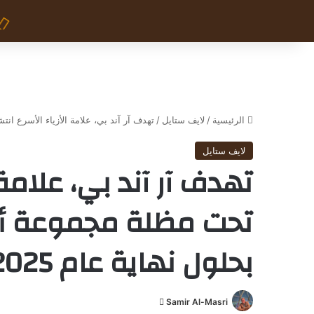
الرئيسية
/
لايف ستايل
/
تهدف آر آند بي، علامة الأزياء الأسرع انتشاراً تحت مظلة م
لايف ستايل
تهدف آر آند بي، علامة ا
بحلول نهاية عام 2025
Samir Al-Masri
أ