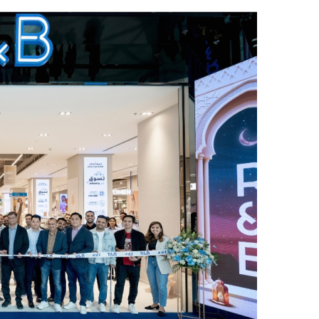
ر
س
ل
ب
ر
ي
د
ا
إ
ل
ك
ت
ر
و
ن
ي
ا