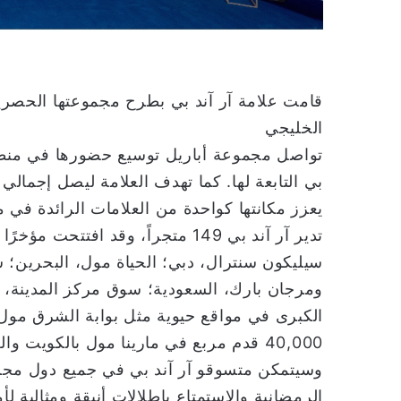
قامت علامة آر آند بي بطرح مجموعتها الحصر
الخليجي
تواصل مجموعة أباريل توسيع حضورها في منطقة 
يعزز مكانتها كواحدة من العلامات الرائدة في
تدير آر آند بي 149 متجراً، وقد ا
سيليكون سنترال، دبي؛ الحياة مول، البحرين
ومرجان بارك، السعودية؛ سوق مركز المدينة، ا
الكبرى في مواقع حيوية مثل بوابة الشرق مول 
40,000 قدم مربع في مارينا مول بالكويت والعديد من المتاجر الأخرى.
وسيتمكن متسوقو آر آند بي في جميع دول مجلس
الرمضانية والاستمتاع بإطلالات أنيقة ومثالية