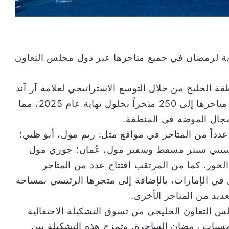
ية لرمضان في جميع متاجرها عبر دول مجلس التعاون
الخليج من خلال التوسع الاستراتيجي لعلامة آر آند
بي التابعة لها. كما تهدف العلامة ليصل إجمالي متاجرها إلى 250 متجراً بحلول نهاية عام 2025، مما
 مجال الموضة في المنطقة.
فتتحت مؤخرًا عدداً من المتاجر في مواقع مثل: ريم مول، أبو ظبي؛
؛ سيتي سنتر مسقط وسفير مول، عُمان؛ جوري مول
لخور. كما من المرتقب افتتاح عدد من المتاجر
في الإمارات، بالإضافة إلى متجرها الرئيسي بمساحة
 التعاون الخليجي من تسوق التشكيلة الاحتفالية
 لأمسيات رمضان الساحرة. وتمزج هذه التشكيلة بين