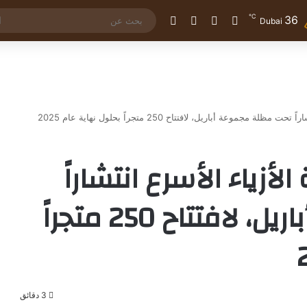
℃
36
تسجيل الدخول
مقال عشوائي
إضافة عمود جانبي
الوضع المظلم
Dubai
جموعة أباريل، لافتتاح 250 متجراً بحلول نهاية عام 2025
لأزياء الأسرع انتشاراً
تحت مظلة مجموعة أباريل، لافتتاح 250 متجراً
3 دقائق