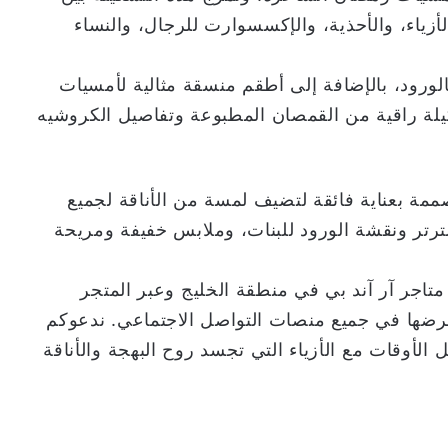
زياء، والأحذية، والإكسسوارت للرجال، والنساء
بالورود، بالإضافة إلى أطقم منسقة مثالية لأمسيات
يلة راقية من القمصان المطبوعة وتفاصيل الكروشيه
صممة بعناية فائقة لتضيف لمسة من الأناقة لجميع
لترتر ونقشة الورود للبنات، وملابس خفيفة ومريحة
لرمضانية لعام 2025 في جميع متاجر آر آند بي في منطقة الخليج وعبر المتجر
www.randbfashion.com ويتم عرضها في جميع منصات التواصل الاجتماعي. ندعوكم
 الأوقات مع الأزياء التي تجسد روح البهجة والأناقة