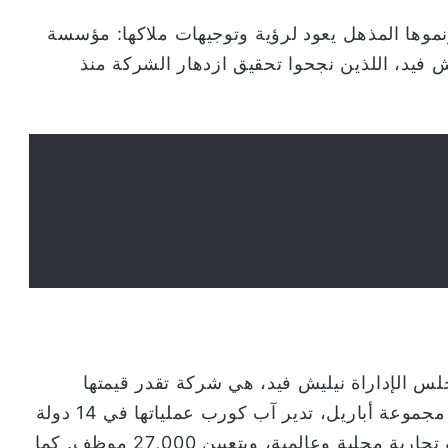
موها المذهل يعود لرؤية وتوجيهات ملاكها: مؤسسة
 فيد، اللذين نجحوا تحقيق ازدهار الشركة منذ
 الإداراة نيليش فيد، هي شركة تقدر قيمتها
بمليارات الدولارات. ومن خلال شركتها الرائدة مجموعة أباريل، تدير آب كورب عملياتها في 14 دولة
عبر أكثر من 2,300 متجراً وأكثر من 85 علامة تجارية محلية وعالمية، وبتعيين 27,000 موظف. كما