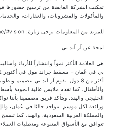
تمكنت الشركة القابضة من ترسيخ حضورها في
والمأكولات والمشروبات، والعقارات، والخدمات ا
للمزيد من المعلومات يرجى زيارة: https://www.appcorp.ae/#vision
لمحة عن آر آند بي
هي العلامة الأكثر نمواً وانتشاراً للأزياء وأسا
أكثر من 8 دول. تقوم آر آند بي بتصميم وت
وألأطفال. كما تقدم ملابس عالية الجودة بأسع
الخليجي والهند. ويتأكد فريق مصممينا بأننا ن
ورائعة لكل موسم. نتواجد حاليًا في عُمان، وال
والمملكة العربية السعودية، والهند. كما تسمح لن
تتوافق مع الأسواق المتنوعة ومتطلبات العملاء 