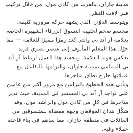
مدينة جازان، بالقرب من كادي مول، من خلال تركيب
ا
فني لافت للنظر.
ويتوسط الدوّار، الذي يشهد حركة مرورية كثيفة،
مجسم ضخم لحقيبة التسوق الزرقاء الشهيرة الخاصة
بعلامة آر آند بي والتي تُعد رمزًا مميزًا للعلامة — مما
حوّل هذا المعلم المألوف إلى عنصر بصري فريد
يعكس هوية العلامة. ويجسد هذا العمل ارتباط آر آند
بي المتنامي بمدينة جازان، والتزامها بالتفاعل مع
عملائها خارج نطاق متاجرها.
وتأتي هذه الخطوة بالتزامن مع مرور أكثر من عامين
على تواجد آر آند بي المستمر في المدينة، حيث تدير
متاجرها في كلٍ من كادي مول والراشد مول. وقد
شكّل هذان الموقعان وجهة مفضلة للمتسوقين من
العائلات في منطقة جازان، مما ساهم في بناء قاعدة
عملاء وفية.