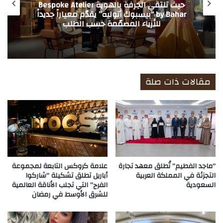
حيث تلتقي الحِرفة بالهوية Bespoke Atelier
by Bahar “بيسبوك أتوليه” يقدّم معياراً جديداً
للأزياء المصمّمة حسب الطلب
مقالات ذات صلة
“ماجد الفطيم” تُطلق معهد تجارة
علامة كروكس التابعة لمجموعة
التجزئة في المملكة العربية
أباريل تطلق تشكيلة “شاركوا
السعودية
الفرح” التي تجلب الأناقة العالمية
للشرق الأوسط في رمضان