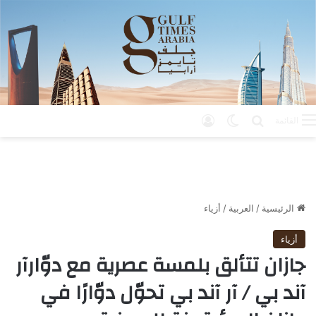
بحث عن
الوضع المظلم
تسجيل الدخول
القائمة
الرئيسية
/
العربية
/
أزياء
أزياء
جازان تتألق بلمسة عصرية مع دوّارآر
آند بي / آر آند بي تحوّل دوّارًا في