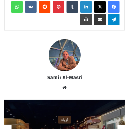
لينكدإن
‏Tumblr
بينتيريست
‏Reddit
‏VKontakte
واتساب
تيلقرام
مشاركة عبر البريد
طباعة
Samir Al-Masri
موق
ع
الوي
ب
أزياء