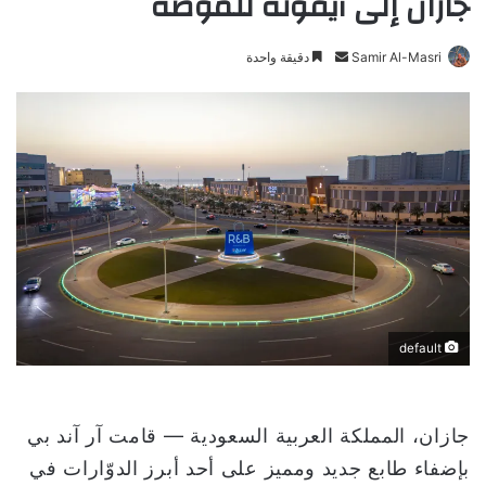
جازان إلى أيقونة للموضة
Samir Al-Masri
أ
دقيقة واحدة
ر
س
ل
ب
ر
ي
د
ا
إ
ل
ك
default
ت
ر
و
جازان، المملكة العربية السعودية — قامت آر آند بي
ن
بإضفاء طابع جديد ومميز على أحد أبرز الدوّارات في
ي