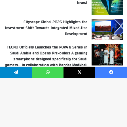
Invest
Cityscape Global 2026 Highlights the
Investment Shift Towards Integrated Mixed-Use
Development
TECNO Officially Launches the POVA 8 Series in
Saudi Arabia and Opens Pre-orders A gaming
smartphone designed specifically for Saudi
gamers… in collaboration with Bandar Madkhali
“Banderita”
فيسبوك
‫X
واتساب
تيلقرام
Hoda Ayache Editor in chief United Arab Emirates
زر
info@gulftimesarabia.com
ال
هدى عياش رئيس التحرير (الإمارات العربية المتحدة)
إل