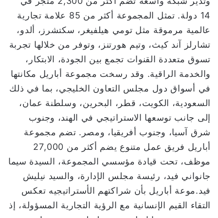
وتدير شبكة واسعة تضم أكثر من 2,300 متجر في
14 دولة. تمثل المجموعة أكثر من 85 علامة تجارية
عالمية مرموقة مثل تومي هيلفيغر، سكتشرز، ألدو،
تشارلز آند كيث، وتيم هورتنز، وتوفر من خلالها تجربة
تسوق متعددة القنوات تجمع بين الجودة، الابتكار،
والخدمة الراقية. وقد رسخت مجموعة أباريل مكانتها
في أسواق دول مجلس التعاون الخليجي، بما في ذلك
السعودية، الكويت، قطر، البحرين، وسلطنة عمان،
إلى جانب توسعها الاستراتيجي في الهند، وجنوب
شرق آسيا، وجنوب أفريقيا، ومصر. تضم مجموعة
أباريل فريق عمل متنوع يضم أكثر من 27,000
موظف، تحت قيادة مؤسسي المجموعة، السيدة سيما
جانواني فيد، رئيسة مجلس الإدارة، والسيد نيليش
فيد.موعة أباريل بأن شراكتهم الأستراتيجيه تعكس
التقاء القيم الإنسانية مع الرؤية التجارية المسؤولة، إذ