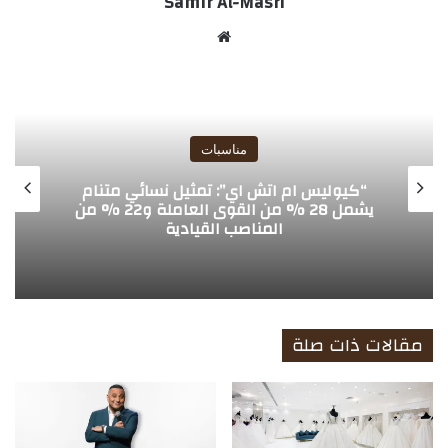
Samir Al-Masri
موق
ع
الوي
ب
مناسبات
“كيوليس ام اتش اي”: تمثيل نسائي متنام
يشمل 28 % من القوى العاملة و22 % من
المناصب القيادية
مقالات ذات صلة