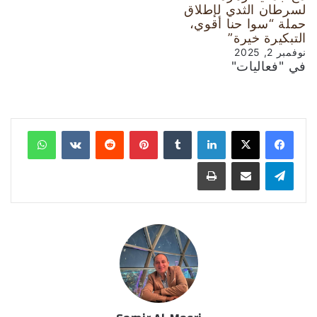
لسرطان الثدي لإطلاق
حملة “سوا حنا أقوي،
التبكيرة خيرة”
نوفمبر 2, 2025
في "فعاليات"
لينكدإن
‏Tumblr
بينتيريست
‏Reddit
‏VKontakte
واتساب
تيلقرام
مشاركة عبر البريد
طباعة