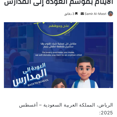
الأيتام بموسم العودة إلى المدارس
Samir Al-Masri
أ
3 دقائق
ر
س
ل
ب
ر
ي
د
ا
إ
ل
ك
ت
ر
و
الرياض، المملكة العربية السعودية – أغسطس
ن
2025:
ي