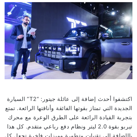
س
ل
ب
ر
ي
د
ا
إ
ل
ك
ت
ر
و
اكتشفوا أحدث إضافة إلى عائلة جيتور: “T2” السيارة
ن
الجديدة التي تمتاز بقوتها الفائقة وأناقتها الرائعة. تمتع
ي
بتجربة القيادة الرائعة على الطرق الوعرة مع محرك
ا
تيربو بقوة 2.0 ليتر ونظام دفع رباعي متقدم. كل هذا
بالإضافة إلى تقنيات متطورة وميزات فاخرة تجعل كل