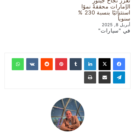
تعزز نجاح جيتور
الإمارات محققةً نموًا
استثنائيًا بنسبة 230 %
سنوياً
أبريل 8, 2025
في "سيارات"
لينكدإن
‏Tumblr
بينتيريست
‏Reddit
‏VKontakte
واتساب
تيلقرام
مشاركة عبر البريد
طباعة