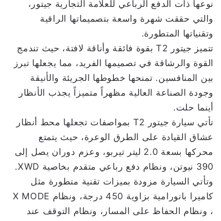
نوعها ذات الدفع الرباعي للعلامة التجارية جيتور،
والتي حققت شهرة واسعة بتصميماتها الراقية
وتقنياتها المتطورة.
تتميز جيتور T2 بقوة فائقة وأناقة لافتة، حيث تندمج
القوة والرشاقة في تصميمها الفريد، مما يجعلها تبرز
بين المنافسين. تمنحها خطوطها الجريئة والأنيقة
وجودة الصناعة العالية مظهراً متميزاً يجذب الأنظار
أينما حلت.
تأتي سيارة جيتور T2 بمواصفات تجعلها محط أنظار
عشاق القيادة على الطرق الوعرة، حيث يتمتع
محركها بسعة 2.0 ليتر تيربو، وعزم دوران يصل إلى
390 نيوتن، ونظام دفع رباعي متقدم بخاصية XWD.
وتأتي السيارة مزودة بميزات تقنية متطورة مثل
كاميرا بانورامية بزاوية 450 درجة، ونظام X MODE
، ونظام الحفاظ على المسار، ونظام التوقف عند