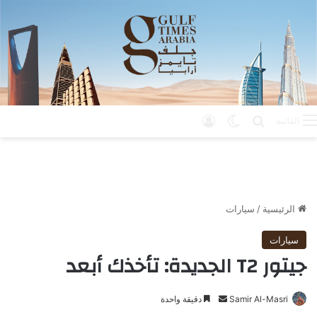
بحث عن
الوضع المظلم
تسجيل الدخول
القائمة
الرئيسية
/
سيارات
سيارات
جيتور T2 الجديدة: تأخذك أبعد
Samir Al-Masri
أ
دقيقة واحدة
ر