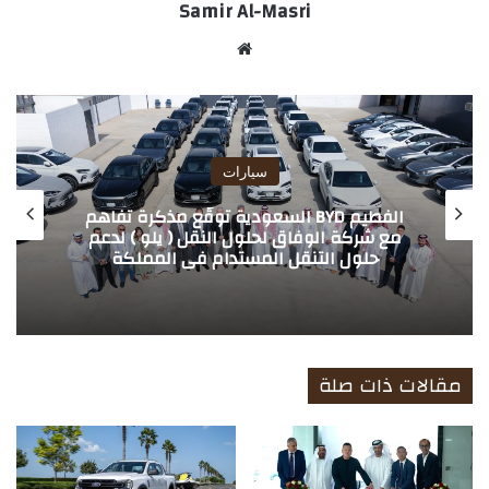
Samir Al-Masri
موق
ع
الوي
ب
سيارات
الفطيم BYD السعودية توقّع مذكرة تفاهم
مع شركة الوفاق لحلول النقل ( يلو ) لدعم
حلول التنقل المستدام في المملكة
مقالات ذات صلة