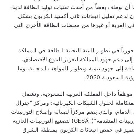
 أن نوظف بعضاً من أحدث تقنيات توليد الطاقة لدينا،
بون لدعم تقليل انبعاثات ثاني أكسيد الكربون بشكل
في القرية أو غيرها من محطات الطاقة الأخرى التي
رياً في تطوير البنية التحتية للطاقة في المملكة
دار 90 عاماً، بالإضافة إلى دعم جهود المملكة لتعزيز التنوع الاقتصادي،
ضافة إلى جهود تنمية وتطوير المواهب المحلية، وما
السعودية 2030.
يعمل لدى “جي إي ڤيرنوڤا” حالياً حوالي 850 موظفاً داخل المملكة العربية السعودية. وتشمل
متكاملة لحلول الشبكات الكهربائية؛ ومركز “جنرال
 للصناعة والتكنولوجيا “(GEMTEC) في الدمام، والذي يضم مركزاً لصيانة وإصلاح التوربينات
الغازية؛ ومنشأة “جنرال إلكتريك السعودية للتوربينات المتقدمة”(GESAT) لتصنيع التوربينات الغازية
للتميز في خفض انبعاثات الكربون بمنطقة الشرق