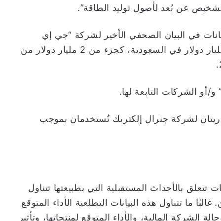
شخيص عن بُعد لأصول توليد الطاقة”.
يانات في البيان الصحفي الأخير لشركة “جي إي
ڤيرنوڤا” عن مبادرات بقيمة تصل إلى 14.2 مليار دولار في السعودية، كجزء من 2 مليار دولار من
أو الشركات التابعة لها.
ريتان لشركة جنرال إلكتريك تُستخدمان بموجب
ت تتعلق بالأحداث المستقبلية التي بطبيعتها تتناول
بًا ما تتناول هذه البيانات التطلعية الأداء المتوقع
ال والأداء المالي لشركة GE Vernova، وحالة الشركة المالية، والأداء المتوقع لمنتجاتها، وتأثير