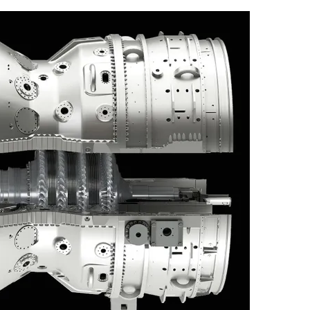
ر
س
ل
ب
ر
ي
د
ا
إ
ل
ك
ت
ر
و
ن
ي
ا