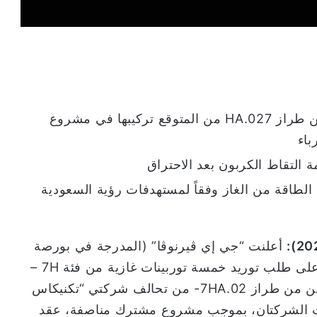
ثلاثة توربينات غازية من طراز03 واثنين من طراز HA.027 من المتوقع تركيبها في مشروع
باء
 التقاط الكربون بعد الاحتراق
 الطاقة من الغاز وفقاً لمستهدفات رؤية السعودية
أعلنت “جي إي ڤيرنوڤا” (المدرجة في بورصة
نيويورك تحت الرمز: GEV) اليوم عن حصولها على طلب توريد خمسة توربينات غازية من فئة 7H –
“تكنيكاس
عت الشركتان، بموجب مشروع مشترك مناصفة، عقد