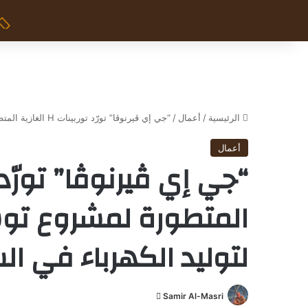
الرئيسية
/
أعمال
/
“جي إي ڤيرنوڤا” تورّد توربينات H الغازية المتطورة لمشروع توسعة محطة “القرية” لتوليد الكهرباء في السعودية
أعمال
المتطورة لمشروع تو
لتوليد الكهرباء في ا
Samir Al-Masri
أ