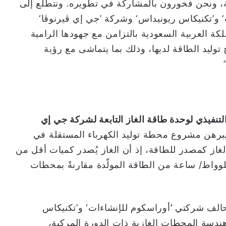
اية، ونحن فخورون بالمشاركة في تطويره. ونتطلع إلى
 و’تكنيكاس ريونيداس‘ وشركة ’جي إي ڤيرنوڤا‘
كة العربية السعودية بالتزامن مع جهودها الرامية
ليد الطاقة لديها، وذلك بما يتماشى مع رؤية
تنفيذي لوحدة طاقة الغاز التابعة لشركة جي إي
يبرهن مشروع محطة توليد الكهرباء المستقلة في
غاز كمصدر للطاقة، إذ أن الغاز يُصدر كميات أقل من
يلوواط/ ساعة من الطاقة المولّدة مقارنةً بمحطات
تحالف شركتي
’
أوراسكوم للإنشاءات‘ و’تكنيكاس
ندسة المحطات الغازية ذات الدورة المركبة،