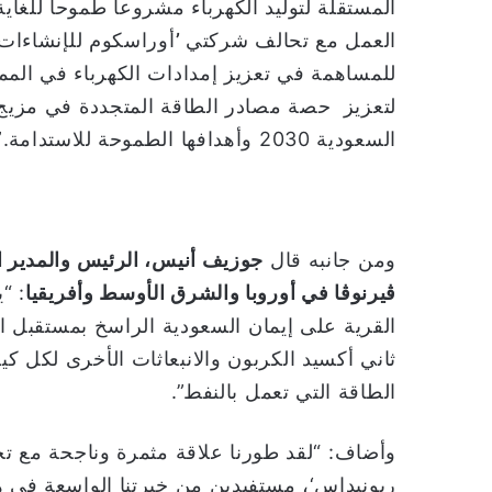
المستقلة لتوليد الكهرباء مشروعاً طموحاً للغ
العمل مع تحالف شركتي
’
أوراسكوم للإنشاءات‘
للمساهمة في تعزيز إمدادات الكهرباء في الممل
لتعزيز حصة مصادر الطاقة المتجددة في مزيج تو
السعودية 2030 وأهدافها الطموحة للاستدامة.”
ومن جانبه قال
جوزيف أنيس، الرئيس والمدير ال
ڤيرنوڤا في أوروبا والشرق الأوسط وأفريقيا
: “
القرية على إيمان السعودية الراسخ بمستقبل ال
ثاني أكسيد الكربون والانبعاثات الأخرى لكل ك
الطاقة التي تعمل بالنفط”.
وأضاف: “لقد طورنا علاقة مثمرة وناجحة مع 
ريونيداس‘، مستفيدين من خبرتنا الواسعة في ه