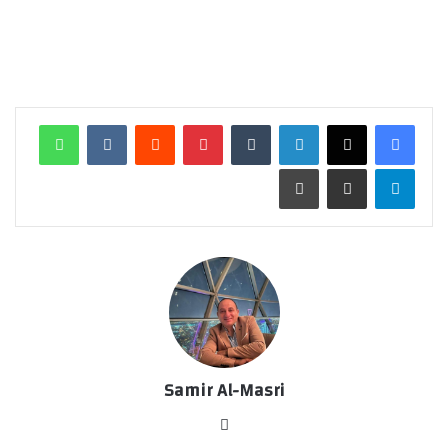
لينكدإن
‏Tumblr
بينتيريست
‏Reddit
‏VKontakte
واتساب
تيلقرام
مشاركة عبر البريد
طباعة
Samir Al-Masri
موق