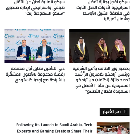
سيكو تفوز بجائزة أفضل
سيكو المالية تعلن عن انتقال
استراتيجية لأدوات الدخل الثابت
طوعي واستراتيجي لإدارة صندوق
في منطقة الشرق الأوسط
“سيكو السعودية ريت”
وشمال أفريقيا
بحضور وزير الطاقة وأمير الشرقية
دبي للتأمين تطلق أول محفظة
ورئيس أرامكو كاميرون الرُّشَيد
رقمية مدعومة بالأصول المشفّرة
تحصد جائزة (اكتفاء) من أرامكو
بالشراكة مع زوديا كاستودي
السعودية عن فئة “الأفضل في
السعودة لقطاع التصنيع”
آخر الأخبار
Following Its Launch in Saudi Arabia, Tech
Experts and Gaming Creators Share Their