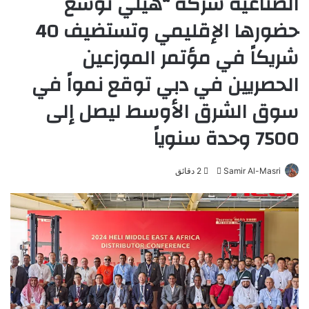
الصناعية شركة “هيلي توسع
حضورها الإقليمي وتستضيف 40
شريكاً في مؤتمر الموزعين
الحصريين في دبي توقع نمواً في
سوق الشرق الأوسط ليصل إلى
7500 وحدة سنوياً
Samir Al-Masri
أ
2 دقائق
ر
س
ل
ب
ر
ي
د
ا