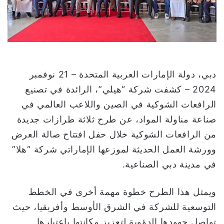
إ
ل
ك
ت
ر
و
دبي، دولة الإمارات العربية المتحدة – 21 نوفمبر
ن
2024 – كشفت شركة “هيلي”، الرائدة في تصنيع
ي
الرافعات الشوكية في الصين واللاعب العالمي في
ا
صناعة مناولة المواد، عن طرح ثلاثة طرازات جديدة
من الرافعات الشوكية خلال حفل افتتاح صالة العرض
وورشة العمل الحديثة لموزعها الإماراتي شركة “هلا”
في مدينة دبي الصناعية.
ويمثل هذا الطرح خطوة مهمة أخرى في الخطط
التوسعية للشركة في الشرق الأوسط وأفريقيا، حيث
تواصل جهودها الدؤوبة لتعزيز مكانتها باعتبارها