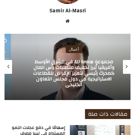
Samir Al-Masri
موق
ع
الوي
ب
أعمال
بنك دبي التجاري يطلق قرض المعادن الثمينة
بهيكل رقمي مبتكر قائم على XAU لدعم
قطاع تجارة الذهب في الإمارات
مقالات ذات صلة
إسهامًا في دفع عجلات النمو
المستدام في ليبيا مصرف