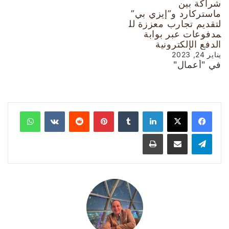
شراكة بين
ماستركارد و”إيزي بي”
لتقديم تجارب معززة لل
مدفوعات عبر بوابة
الدفع الإلكترونية
يناير 24, 2023
في "أعمال"
لينكدإن
‏Tumblr
بينتيريست
‏Reddit
‏VKontakte
واتساب
تيلقرام
مشاركة عبر البريد
طباعة