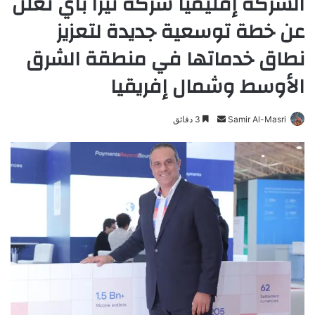
الشركة إقليمياً شركة تيرا باي تُعلن
عن خطة توسعية جديدة لتعزيز
نطاق خدماتها في منطقة الشرق
الأوسط وشمال إفريقيا
Samir Al-Masri
أ
3 دقائق
ر
س
ل
ب
ر
ي
د
ا
إ
ل
ك