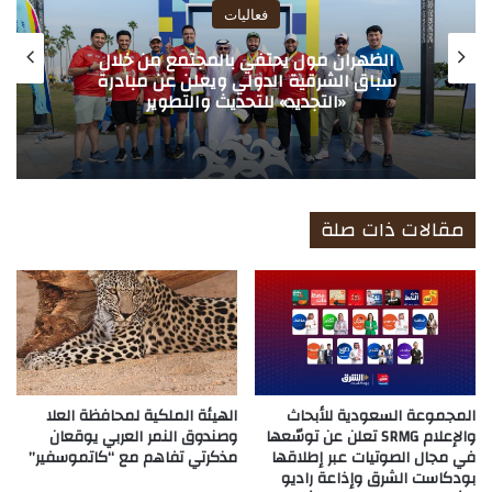
فعاليات
الظهران مول يحتفي بالمجتمع من خلال
سباق الشرقية الدولي ويعلن عن مبادرة
«التجديد» للتحديث والتطوير
مقالات ذات صلة
المجموعة السعودية للأبحاث
الهيئة الملكية لمحافظة العلا
والإعلام SRMG تعلن عن توسّعها
وصندوق النمر العربي يوقعان
في مجال الصوتيات عبر إطلاقها
مذكرتي تفاهم مع “كاتموسفير”
بودكاست الشرق وإذاعة راديو