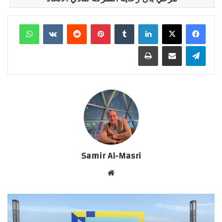
لينكدإن
‏Tumblr
بينتيريست
‏Reddit
‏VKontakte
واتساب
تيلقرام
مشاركة عبر البريد
طباعة
Samir Al-Masri
موق
ع
الوي
ب