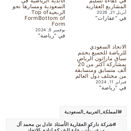
في كفاءة تسليم
الأندية الرياضية في
المشاريع العقارية
السعودية ومسارها نحو
الربحيةTop of
أبريل 21, 2026
في "عقارات"
FormBottom of
Form
نوفمبر 6, 2024
في "رياضة"
الاتحاد السعودي
للرياضة للجميع يختتم
سباق ماراثون الرياض
بمشاركة أكثر من 20
ألف متسابق ومتسابقة
من مختلف دول العالم
فبراير 11, 2024
في "رياضة"
المملكة_العربية_السعودية
شركة داركو العقارية الأستاذ عادل بن محمد آل
مرعي بأن رعاية الشركة لنادي الاتحاد