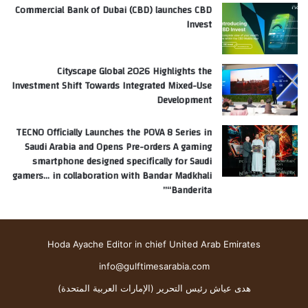
Commercial Bank of Dubai (CBD) launches CBD
Invest
Cityscape Global 2026 Highlights the
Investment Shift Towards Integrated Mixed-Use
Development
TECNO Officially Launches the POVA 8 Series in
Saudi Arabia and Opens Pre-orders A gaming
smartphone designed specifically for Saudi
gamers… in collaboration with Bandar Madkhali
“Banderita”
Hoda Ayache Editor in chief United Arab Emirates
info@gulftimesarabia.com
هدى عياش رئيس التحرير (الإمارات العربية المتحدة)