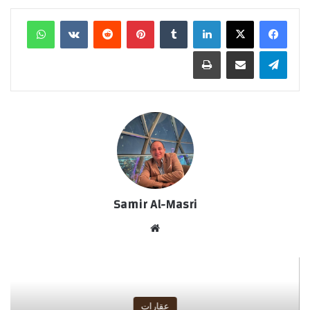
لينكدإن
‏Tumblr
بينتيريست
‏Reddit
‏VKontakte
واتساب
تيلقرام
مشاركة عبر البريد
طباعة
Samir Al-Masri
موق
ع
الوي
ب
عقارات