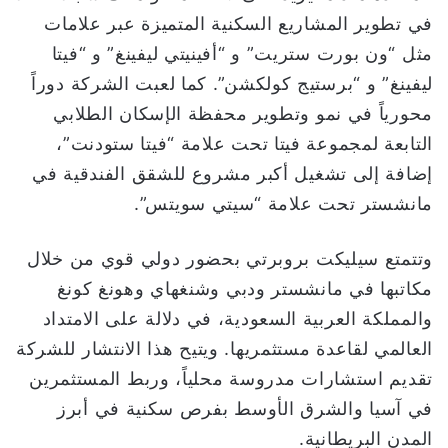
في تطوير المشاريع السكنية المتميزة عبر علامات
مثل “ون بورت ستريت” و “أفينيتي ليفينغ” و “فيتا
ليفينغ” و “برستيج كولكشن”. كما لعبت الشركة دوراً
محورياً في نمو وتطوير محفظة الإسكان الطلابي
التابعة لمجموعة فيتا تحت علامة “فيتا ستودنت”،
إضافة إلى تشغيل أكبر مشروع للشقق الفندقية في
مانشستر تحت علامة “سيتي سويتس”.
وتتمتع سيليكت بروبرتي بحضور دولي قوي من خلال
مكاتبها في مانشستر ودبي وشنغهاي وهونغ كونغ
والمملكة العربية السعودية، في دلالة على الامتداد
العالمي لقاعدة مستثمريها. ويتيح هذا الانتشار للشركة
تقديم استشارات مدروسة محلياً، وربط المستثمرين
في آسيا والشرق الأوسط بفرص سكنية في أبرز
المدن البريطانية.