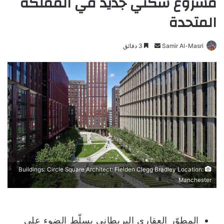
مشروع سكني جديد في المملكة
المتحدة
Samir Al-Masri
أ
3 دقائق
ر
س
ل
ب
ر
ي
د
ا
إ
ل
Buildings: Circle Square Architect: Fielden Clegg Bradley Location:
ك
Manchester
ت
ر
و
المطوّر العقاري البريطاني يسلّط الضوء على