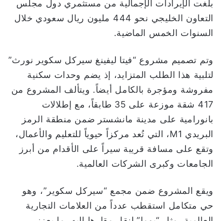
بلغت الإيرادات الإجمالية من مستثمري دول مجلس
التعاون الخليجي نحو 444 مليون ريال سعودي خلال
السنوات الخمس الماضية.
وتم تصميم مشروع “فيتا ليفينغ سيركل سكوير نورث”
لتلبية هذا الطلب المتزايد، إذ يضم وحدات سكنية
مفروشة ومؤجرة بالكامل أيضاً. ويتألف المشروع من
417 شقة موزعة على 35 طابقاً، مع إطلالات
بانورامية على مدينة مانشستر ضمن منطقة الرمز
البريدي M1، التي تُعد مركزاً حيوياً للتعليم والأعمال،
وتقع على مسافة قريبة سيراً على الأقدام من أبرز
الجامعات وكبرى الشركات العالمية.
ويقع المشروع ضمن مجمع “سيركل سكوير”، وهو
حي متكامل استقطب عدداً من العلامات التجارية
العالمية، مثل “بوما” لنقل مقارها إليه، ما يعزز