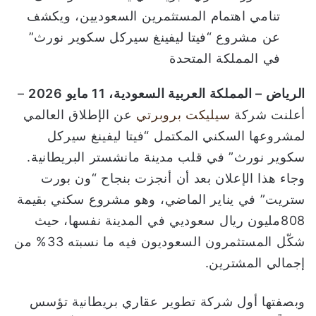
ن
تنامي اهتمام المستثمرين السعوديين، ويكشف
ي
عن مشروع “فيتا ليفينغ سيركل سكوير نورث”
ا
في المملكة المتحدة
الرياض – المملكة العربية السعودية، 11 مايو 2026
–
أعلنت شركة
سيليكت بروبرتي
عن الإطلاق العالمي
لمشروعها السكني المكتمل “فيتا ليفينغ سيركل
سكوير نورث” في قلب مدينة مانشستر البريطانية.
وجاء هذا الإعلان بعد أن أنجزت بنجاح “ون بورت
ستريت” في يناير الماضي، وهو مشروع سكني بقيمة
808مليون ريال سعوديي في المدينة نفسها، حيث
شكّل المستثمرون السعوديون فيه ما نسبته 33% من
إجمالي المشترين.
وبصفتها أول شركة تطوير عقاري بريطانية تؤسس