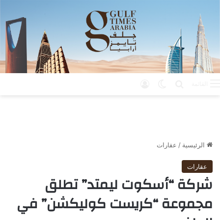
بحث عن
الوضع المظلم
تسجيل الدخول
القائمة
الرئيسية
/
عقارات
عقارات
شركة “أسكوت ليمتد” تطلق
مجموعة “كريست كوليكشن” في