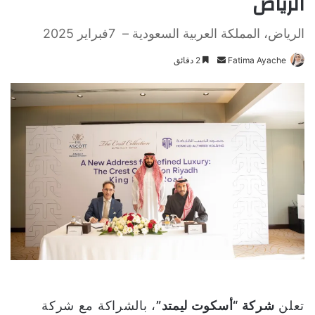
الرياض
الرياض، المملكة العربية السعودية – 7فبراير 2025
Fatima Ayache
أ
2 دقائق
ر
س
ل
ب
ر
ي
د
ا
إ
ل
ك
ت
ر
و
تعلن
شركة “أسكوت ليمتد”
، بالشراكة مع شركة
ن