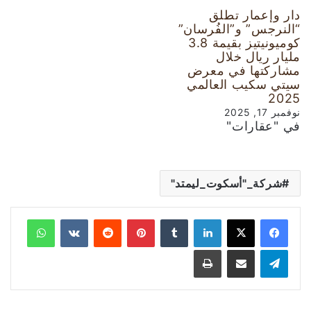
دار وإعمار تطلق
“النرجس” و”الفُرسان”
كوميونيتيز بقيمة 3.8
مليار ريال خلال
مشاركتها في معرض
سيتي سكيب العالمي
2025
نوفمبر 17, 2025
في "عقارات"
شركة_"أسكوت_ليمتد"
لينكدإن
‏Tumblr
بينتيريست
‏Reddit
‏VKontakte
واتساب
تيلقرام
مشاركة عبر البريد
طباعة