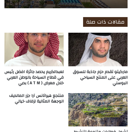
مقالات ذات صلة
ماركيتو تقدم حزم جاذبة للسوق
لعبدالكريم يحصد جائزة افضل رئيس
العربي على المنتج السياحي
في قطاع السياحة بالوطن العربي
البوسني
خلال معرض ( A T M ) بدبي
منتجع هيراتانس آرا جزر المالديف
الوجهة المثالية لزفاف خيالي
تشمل فعاليات متنوعة لتنشيط