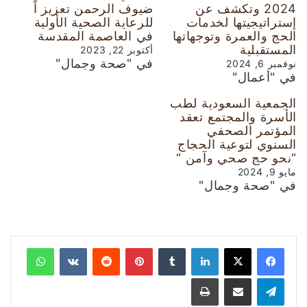
2024 وتكشف عن
ضيوف الرحمن تعزيز اً
إستراتيجيتها لخدمات
للرعاية الصحية الأولية
الحج والعمرة وتوجهاتها
في العاصمة المقدسة
المستقبلية
أكتوبر 22, 2023
في "صحة وجمال"
نوفمبر 6, 2024
في "أعمال"
الجمعیة السعودية لطب
الأسرة والمجتمع تعقد
المؤتمر الصحفي
السنوي لتوعية الحجاج
“نحو حج صحي وآمن “
مايو 9, 2024
في "صحة وجمال"
لينكدإن
‏Tumblr
بينتيريست
‏Reddit
‏VKontakte
واتساب
تيلقرام
مشاركة عبر البريد
طباعة