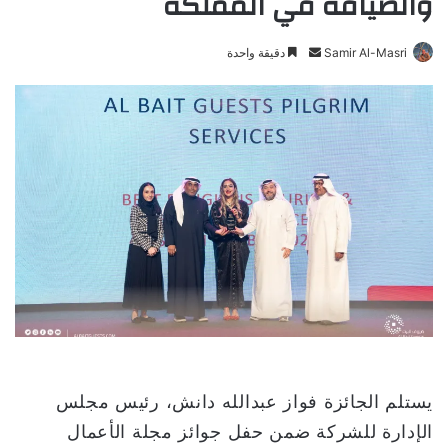
والضيافة في المملكة
Samir Al-Masri
أ
دقيقة واحدة
ر
س
ل
ب
ر
ي
د
ا
إ
ل
ك
ت
ر
و
يستلم الجائزة فواز عبدالله دانش، رئيس مجلس
ن
الإدارة للشركة ضمن حفل جوائز مجلة الأعمال
ي