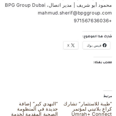
محمود أبو شريف | مدير اتصال، BPG Group Dubai
mahmud.sherif@bpggroup.com
+971567636036
شارك هذا الموضوع:
فيس بوك
X
معجب بهذه:
مرتبط
“طيبة للاستثمار” تشارك
“النهدي كير” إضافة
كراعٍ بلاتيني لمؤتمر
جديدة في المنظومة
Umrah+ Connect
الصحية المقدمة لخدمة