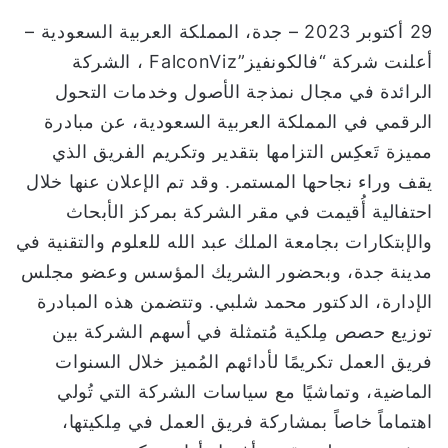
و
29 أكتوبر 2023 – جدة، المملكة العربية السعودية –
ن
أعلنت شركة “فالكونفيز”FalconViz ، الشركة
ي
الرائدة في مجال نمذجة الأصول وخدمات التحول
ا
الرقمي في المملكة العربية السعودية، عن مبادرة
مميزة تَعكِس التزامها بتقدير وتكريم الفريق الذي
يقف وراء نجاحها المستمر. وقد تم الإعلان عنها خلال
احتفالية أُقيمت في مقر الشركة بمركز الأبحاث
والإبتكارات بجامعة الملك عبد الله للعلوم والتقنية في
مدينة جدة، وبحضور الشريك المؤسس وعضو مجلس
الإدارة، الدكتور محمد شلبي. وتتضمن هذه المبادرة
توزيع حصص مِلكية مُتمثلة في أسهم الشركة بين
فريق العمل تكريمًا لأدائهم المُميز خلال السنوات
الماضية، وتماشيًا مع سياسات الشركة التي تُولي
اهتماماً خاصاً بمشاركة فريق العمل في مِلكيتها،