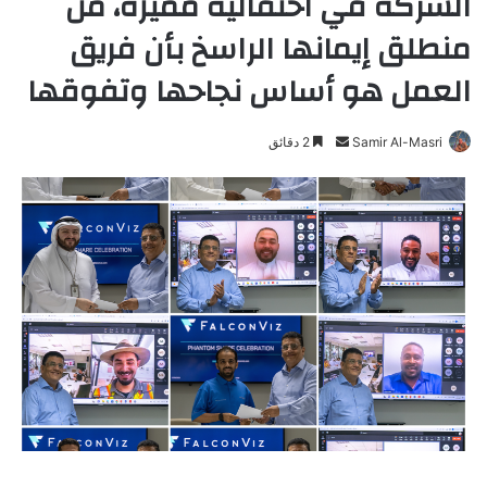
الشركة في احتفالية مميزة، من
منطلق إيمانها الراسخ بأن فريق
العمل هو أساس نجاحها وتفوقها
Samir Al-Masri
أ
2 دقائق
ر
س
ل
ب
ر
ي
د
ا
إ
ل
ك
ت
ر