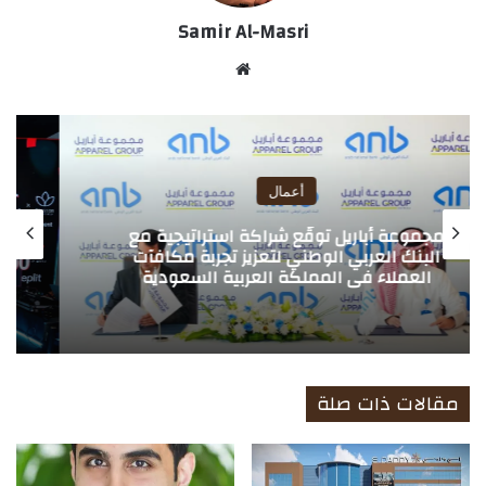
Samir Al-Masri
موق
ع
الوي
ب
أعمال
هاكاثون الذكاء الاصطناعي من تيك توك
وبلوسوم يجمع رواد الأعمال والمبتكرين
الواعدين في المملكة العربية السعودية
مقالات ذات صلة