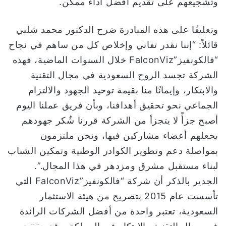
وتشجيعهم على تقديم أفضل أداء ممكن.
وتعليقًا على هذه المبادرة صَرح الدكتور محمد شلبي
قائلاً: “إننا نقدر تفاني وإخلاص كل من ساهم في نجاح
“فالكونفيز”FalconViz خلال السنوات الماضية، فهذه
الشركة تجسد الروح السعودية في مجال التقنية
والابتكار، وإيمانًا منا بقيمة توحيد الجهود والالتزام
الجماعي نحو تحقيق أهدافنا، وبأن فريق عملنا اليوم
أصبح جزأً لا يتجزأ من الشركة قررنا شُكر جهودهم
بجعلهم أعضاء مشاركين فيها، ونحن ملتزمون
بمواصلة دعم وتطوير الكوادر الوطنية وتمكين الشباب
لبناء مستقبل مشرق ومزدهر في هذا المجال.”.
الجدير بالذكر أن شركة “فالكونفيز”FalconViz التي
تأسست عام 2015 بتصريح من هيئة الاستثمار
السعودية، تعتبر واحدة من أفضل الشركات الرائدة