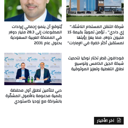
شركة التنقل المستدام الناشئة،”
يُتوقع أن ينمو إجمالي إيرادات
إي دادي” ، تؤمن تمويلاً بقيمة 15
المدفوعات إلى 28.3 مليار دولار
مليون دولار، مما يعزز رؤيتها
في المملكة العربية السعودية
لمستقبل أكثر خضرة في الإمارات”
بحلول عام 2031
فودافون قطر تختار نوكيا لتحديث
شبكة الجيل الخامس وتوسيع
نطاق التغطية وتعزيز الموثوقية
دبي للتأمين تطلق أول محفظة
رقمية مدعومة بالأصول المشفّرة
بالشراكة مع زوديا كاستودي
آخر الأخبار