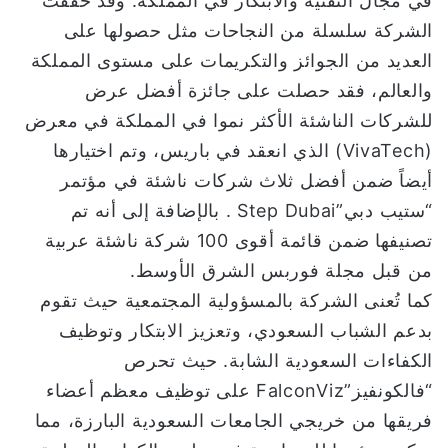
في مجال التقنية والابتكار في المملكة. وقد حققت
الشركة سلسلة من النجاحات مثل حصولها على
العديد من الجوائز والتكريمات على مستوى المملكة
والعالم، فقد حصلت على جائزة أفضل عرض
للشركات الناشئة الأكثر نموا في المملكة في معرض
(VivaTech) الذي انعقد في باريس، وتم اختيارها
أيضاً ضمن أفضل ثلاث شركات ناشئة في مؤتمر
“ستيب دبي”Step Dubai . بالإضافة إلى أنه تم
تصنيفها ضمن قائمة أقوى 100 شركة ناشئة عربية
من قبل مجلة فوربس الشرق الأوسط.
كما تُعنى الشركة بالمسؤولية المجتمعية حيث تقوم
بدعم الشباب السعودي، وتعزيز الابتكار وتوظيف
الكفاءات السعودية الشابة. حيث تحرص
“فالكونفيز”FalconViz على توظيف معظم أعضاء
فريقها من خريجي الجامعات السعودية البارزة، مما