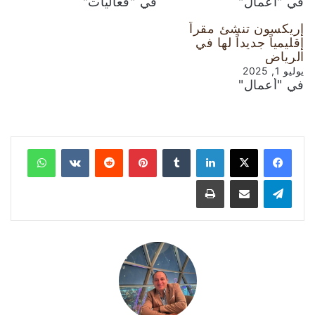
في "أعمال"
في "فعاليات"
إريكسون تنشئ مقراً
إقليمياً جديداً لها في
الرياض
يوليو 1, 2025
في "أعمال"
لينكدإن
‏Tumblr
بينتيريست
‏Reddit
‏VKontakte
واتساب
تيلقرام
مشاركة عبر البريد
طباعة