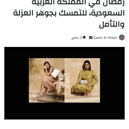
رمضان في المملكة العربية
السعودية، للتمسك بجوهر العزلة
والتأمل
Samir Al-Masri
أ
2 دقائق
ر
س
ل
ب
ر
ي
د
ا
إ
ل
ك
ت
ر