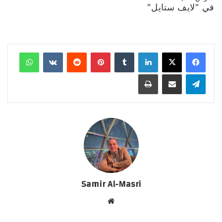
في "لايف ستايل"
لينكدإن
‏Tumblr
بينتيريست
‏Reddit
‏VKontakte
واتساب
تيلقرام
مشاركة عبر البريد
طباعة
Samir Al-Masri
موق
ع