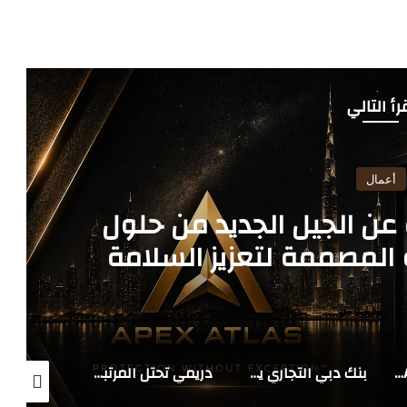
رأ التالي
أعمال
 الجيل الجديد من حلول
البنية التحتية الوقائية المصممة لتعزيز السلامة
ل والمرونة المؤسسية
مجموعة AU Group في الشرق الأوسط وأفريقيا تُبرز تخفيف متطلبات رأس المال كمحرك رئيسي لتعزيز الإقراض للقطاعات الاستراتيجية في دول مجلس التعاون الخليجي
بنك دبي التجاري يطلق قرض المعادن الثمينة بهيكل رقمي مبتكر قائم على XAU لدعم قطاع تجارة الذهب في الإمارات
دريمي تحتل المرتبة الأولى عالمياً في مبيعات وإيرادات المكانس الروبوتية وفقاً لمؤسسة البيانات الدولية (IDC)