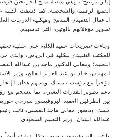
إيفر ليرنينج”، وهي منصة تمنح الخريجين فرصة
الصيغ الرقمية والشخصية. كما كشفت الكلية عن 
الأعمال التنفيذي المدمج وهيكلية الدرجات العلم
تطوير مؤهلاتهم بالوتيرة التي تناسبهم.
وجاءت تصريحات عميد الكلية على خلفية تحقيق إ
للمكتب التنفيذي للكلية في الرياض، والذي جرى
التعليم؛ ومعالي الدكتور ماجد بن عبدالله القص
المهندس خالد بن عبد العزيز الفالح، وزير الاست
مؤخراً مع مؤسسة مسك. ويسهم هذان الإنجازان 
بين الطرفين العميد البروفيسور سيرجي جوريف،
مسك، بحضور معالي ماجد القصبي، نائب رئ
عبدالله البنيان، وزير التعليم السعودي.
والتقى البروفيسور جوريف خلال زيارته أيضاً 