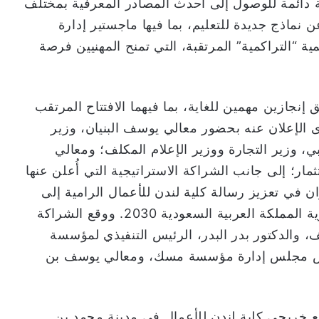
 دائمة للوصول إلى أحدث المصادر المعرفية بمختلف
نماذج جديدة للتعليم، بما فيها ماجستير إدارة
ية “التراكمية” المرتقبة، التي تمنح المهنيين فرصة
نجازين مهمين للغاية، بما فيهما الافتتاح المرتقب
 الإعلان عنه بحضور معالي يوسف البنيان، وزير
بي، وزير التجارة ووزير الإعلام المكلف؛ ومعالي
ثمار؛ إلى جانب الشراكة الاستراتيجية التي أُعلن عنها
في تعزيز رسالة كلية لندن للأعمال الرامية إلى
دعم تطوير القدرات البشرية بما ينسجم مع رؤية المملكة العربية السعودية 2030. ووقع الشراكة
 والدكتور بدر البدر، الرئيس التنفيذي لمؤسسة
يس مجلس إدارة مؤسسة مسك، ومعالي يوسف بن
مع خريجي كلية لندن للأعمال في مدينة محمد بن