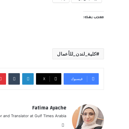
معجب بهذه:
كلية_لندن_للأعمال
لينكدإن
‏Tumblr
فيسبوك
‫X
Fatima Ayache
or and Translator at Gulf Times Arabia
موق