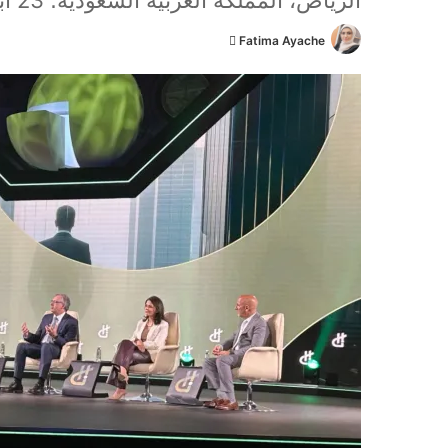
الرياض، المملكة العربية السعودية؛ 23 أبريل 2025
Fatima Ayache
أ
ر
س
ل
ب
ر
ي
د
ا
إ
ل
ك
ت
ر
و
ن
ي