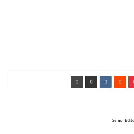
بينتيريست
‏Reddit
‏VKontakte
مشاركة عبر البريد
طباعة
Senior Edit