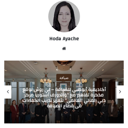
Hoda Ayache
موق
ع
الوي
ب
ضيافة
أكاديمية أبوظبي للضيافة – لي روش توقع
مذكرة تفاهم مع “والدورف أستوريا مركز
دبي المالي العالمي” لتعزيز تدريب الكفاءات
في قطاع الضيافة