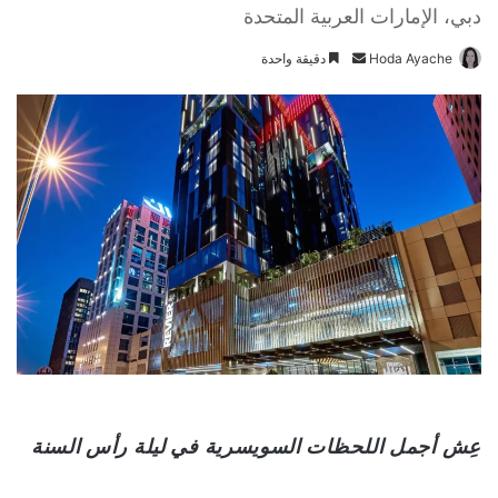
دبي، الإمارات العربية المتحدة
Hoda Ayache
أ
دقيقة واحدة
ر
س
ل
ب
ر
ي
د
ا
إ
ل
ك
ت
ر
و
عِش أجمل اللحظات السويسرية
في ليلة رأس السنة
ن
ي