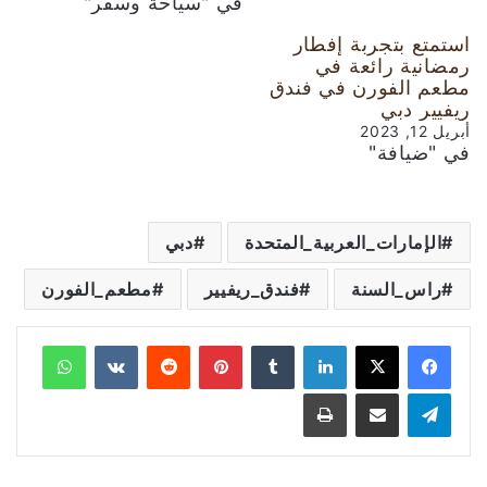
في "سياحة وسفر"
استمتع بتجربة إفطار
رمضانية رائعة في
مطعم الفورن في فندق
ريفيير دبي
أبريل 12, 2023
في "ضيافة"
الإمارات_العربية_المتحدة
دبي
راس_السنة
فندق_ريفيير
مطعم_الفورن
لينكدإن
‏Tumblr
بينتيريست
‏Reddit
‏VKontakte
واتساب
تيلقرام
مشاركة عبر البريد
طباعة