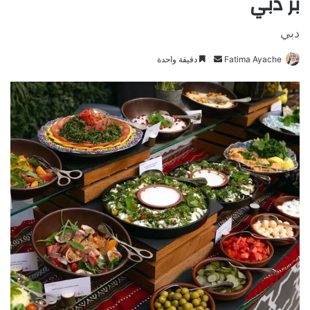
بر دبي
دبي
Fatima Ayache
أ
دقيقة واحدة
ر
س
ل
ب
ر
ي
د
ا
إ
ل
ك
ت
ر
و
ن