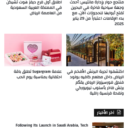
منتجع حوار بإدارة مانتيس: أحدث
اطلاق أول فرع ديفز هوت تشيكن
وجهة سياحية فاخرة في البحرين
في المملكة العربية السعودية
تفتح أبوابها للحجوزات الآن، مع
من العاصمة الرياض
بدء الإقامات اعتباراً من 29 يناير
2025
اكتشفوا تجربة البرنش الأفخم في
علامة Sugargram تطلق باقة
الرياض داخل مطعم كافيه بولود
احتفالية بمناسبة يوم الحب
فندق فورسيزونز الرياض يقدّم
برنش فاخر بأسلوب نيويوركي
ونفحة فرنسية راقية
آخر الأخبار
Following Its Launch in Saudi Arabia, Tech