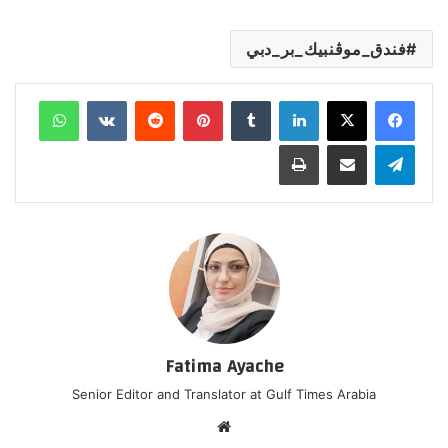
فندق_موڤنبيك_بر_دبي
لينكدإن
‏Tumblr
بينتيريست
‏Reddit
‏VKontakte
واتساب
تيلقرام
مشاركة عبر البريد
طباعة
Fatima Ayache
Senior Editor and Translator at Gulf Times Arabia
موق