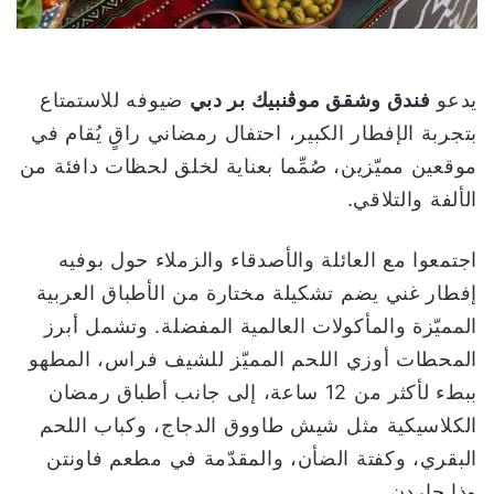
ي
ا
يدعو
فندق وشقق موڤنبيك بر دبي
ضيوفه للاستمتاع
بتجربة الإفطار الكبير، احتفال رمضاني راقٍ يُقام في
موقعين مميّزين، صُمِّما بعناية لخلق لحظات دافئة من
الألفة والتلاقي.
اجتمعوا مع العائلة والأصدقاء والزملاء حول بوفيه
إفطار غني يضم تشكيلة مختارة من الأطباق العربية
المميّزة والمأكولات العالمية المفضلة. وتشمل أبرز
المحطات أوزي اللحم المميّز للشيف فراس، المطهو
ببطء لأكثر من 12 ساعة، إلى جانب أطباق رمضان
الكلاسيكية مثل شيش طاووق الدجاج، وكباب اللحم
البقري، وكفتة الضأن، والمقدّمة في مطعم فاونتن
وذا جاردن.