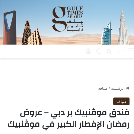
بحث عن
الوضع المظلم
تسجيل الدخول
القائمة
الرئيسية
/
ضيافة
ضيافة
فندق موڤنبيك بر دبي – عروض
رمضان الإفطار الكبير في موڤنبيك