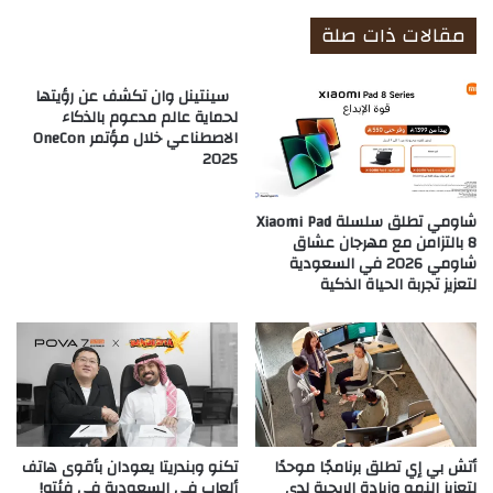
مقالات ذات صلة
سينتينل وان تكشف عن رؤيتها
لحماية عالم مدعوم بالذكاء
الاصطناعي خلال مؤتمر OneCon
2025
شاومي تطلق سلسلة Xiaomi Pad
8 بالتزامن مع مهرجان عشاق
شاومي 2026 في السعودية
لتعزيز تجربة الحياة الذكية
أتش بي إي تطلق برنامجًا موحدًا
تكنو وبندريتا يعودان بأقوى هاتف
لتعزيز النمو وزيادة الربحية لدى
ألعاب في السعودية في فئته!