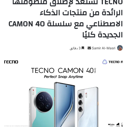
TECNO تستعد لإطلاق منظومتها
الرائدة من منتجات الذكاء
الاصطناعي مع سلسلة CAMON 40
الجديدة كليًا
Samir Al-Masri
أ
3 دقائق
ر
س
ل
ب
ر
ي
د
ا
إ
ل
ك