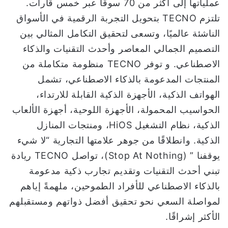
عملياتها إلى أكثر من 70 سوقًا عبر خمس قارات.
تلتزم TECNO بتحويل التجربة الرقمية في الأسواق
الناشئة عالميًا، وتسعى لتحقيق التكامل المثالي بين
التصميم الجمالي المعاصر وأحدث التقنيات والذكاء
الاصطناعي. و توفر TECNO منظومة متكاملة من
المنتجات المدعومة بالذكاء الاصطناعي، تشمل
الهواتف الذكية، الأجهزة الذكية القابلة للارتداء،
الحواسيب المحمولة، الأجهزة اللوحية، أجهزة الألعاب
الذكية، نظام التشغيل HiOS، ومنتجات المنازل
الذكية. وانطلاقًا من جوهر علامتها التجارية “لا شيء
يوقفنا ” (Stop At Nothing)، تواصل TECNO ريادة
تبني أحدث التقنيات وتقديم تجارب ذكية مدعومة
بالذكاء الاصطناعي للأفراد الطموحين، ملهمةً إياهم
لمواصلة السعي نحو تحقيق أفضل ذواتهم ومستقبلهم
الأكثر إشراقًا.