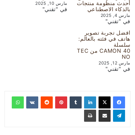
أحدث منظومة منتجات
مارس 10, 2025
بالذكاء الاصطناعي
في "تقني"
مارس 4, 2025
في "تقني"
افضل تجربة تصوير
هاتف في فئته بالعالم:
سلسلة
CAMON 40 من TEC
NO
مارس 12, 2025
في "تقني"
لينكدإن
‏Tumblr
بينتيريست
‏Reddit
‏VKontakte
واتساب
تيلقرام
مشاركة عبر البريد
طباعة