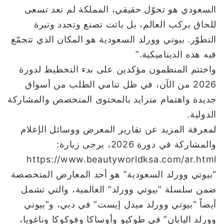
السعودي هو تحوّل حقيقي، المملكة لم تعد تسعى
للحاق بركب العالم، بل باتت تصنع وتحدد وتيرة
التطوّر. بيوتي وورلد السعودية هو المكان الذي تتجمّع
فيه هذه الديناميكية.”
واختتم المنظمون مؤكدين على بدء التخطيط لدورة
2026 من الآن، في ظل تنامي الطلب من أسواق
جديدة واهتمام متزايد بالمحتوى المتخصص والمشاركة
الدولية.
لمعرفة المزيد عن تقارير المعرض ووسائل الإعلام
والمشاركة في دورة 2026، يرجى زيارة:
https://www.beautyworldksa.com/ar.html
“بيوتي وورلد السعودية” هو أحد المعارض المتخصصة
ضمن سلسلة “بيوتي وورلد” العالمية، والتي تشمل
أيضاً “بيوتي وورلد ميدل إيست” في دبي، و”بيوتي
وورلد اليابان” في طوكيو وأوساكا وفوكوكا وناغويا،