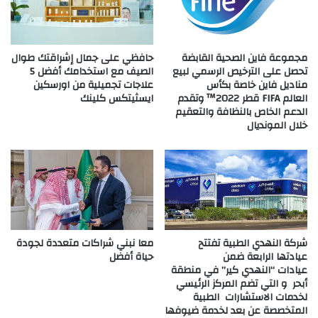
مجموعة فاين الصحية القابضة
حافظي على جمال إشراقتك طوال
تحصل على الترخيص الرسمي لبيع
الصيف مع استخدامك أفضل 5
مناديل فاين خاصة بكأس
علاجات تجميلية من اورسكين
العالم FIFA قطر 2022™ وتقدم
ايسثيتكس كلينك
الدعم الخاص بالنظافة والتعقيم
خلال المونديال
شركة النهدي الطبية تفتتح
معا نبني شراكات متعددة لجودة
عيادتها الرابعة ضمن
حياة أفضل
عيادات “النهدي كير” في منطقة
أبحر و التي تضم المركز الرئيسي
لخدمات الاستشارات الطبية
المتخصصة عن بعد لخدمة ضيوفها