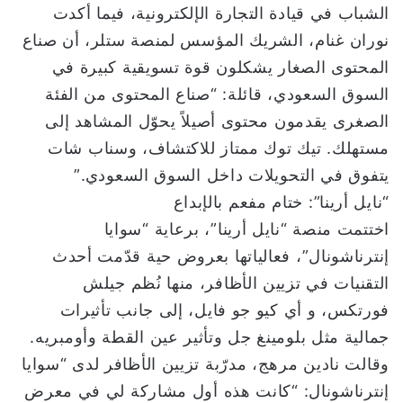
الشباب في قيادة التجارة الإلكترونية، فيما أكدت
نوران غنام، الشريك المؤسس لمنصة ستلر، أن صناع
المحتوى الصغار يشكلون قوة تسويقية كبيرة في
السوق السعودي، قائلة: “صناع المحتوى من الفئة
الصغرى يقدمون محتوى أصيلاً يحوّل المشاهد إلى
مستهلك. تيك توك ممتاز للاكتشاف، وسناب شات
يتفوق في التحويلات داخل السوق السعودي.”
“نايل أرينا”: ختام مفعم بالإبداع
اختتمت منصة “نايل أرينا”، برعاية “سوايا
إنترناشونال”، فعالياتها بعروض حية قدّمت أحدث
التقنيات في تزيين الأظافر، منها نُظم جيلش
فورتكس، و أي كيو جو فايل، إلى جانب تأثيرات
جمالية مثل بلومينغ جل وتأثير عين القطة وأومبريه.
وقالت نادين مرهج، مدرّبة تزيين الأظافر لدى “سوايا
إنترناشونال: “كانت هذه أول مشاركة لي في معرض