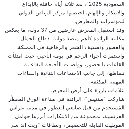
السعودية 2025″، بعد ثلاثة أيام حافلة بالإبداع
ا
والابتكار والإلهام، احتضنها مركز الرياض الدولي
للمؤتمرات والمعارض.
وقد استقبل المعرض عارضين من 37 دولة، ما يعكس
مكانته الرائدة كأهم منصة دولية لقطاع الجمال
والعطور وتصفيف الشعر والرفاهية في المملكة.
واستمرت أجواء الزخم في يومه الأخير، حيث امتلأت
القاعات بالحضور، وواصلت الأجنحة التفاعلية
نشاطها، إلى جانب الاجتماعات الثنائية واللقاءات
المهنية المكثفة.
علامات بارزة على أرض المعرض
شاركت “سنتيس”، الرائدة في صناعة الورق المعطّر
المُستخدم من قبل صانعي العطور في مدينة غراس
الفرنسية، بمجموعة من الابتكارات أبرزها حوامل
المويليت القابلة للتخصيص، وبطاقات “ويت اند سي”