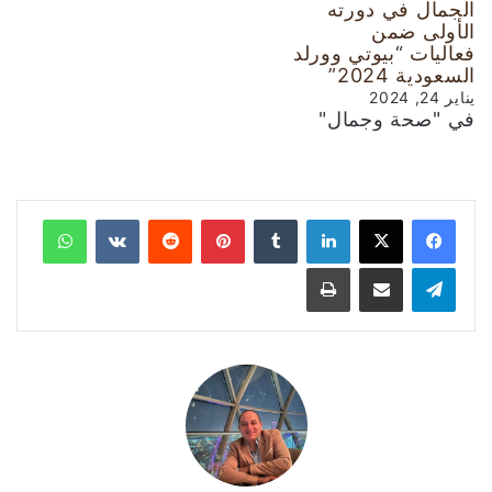
الجمال في دورته
الأولى ضمن
فعاليات “بيوتي وورلد
السعودية 2024”
يناير 24, 2024
في "صحة وجمال"
لينكدإن
‏Tumblr
بينتيريست
‏Reddit
‏VKontakte
واتساب
تيلقرام
مشاركة عبر البريد
طباعة