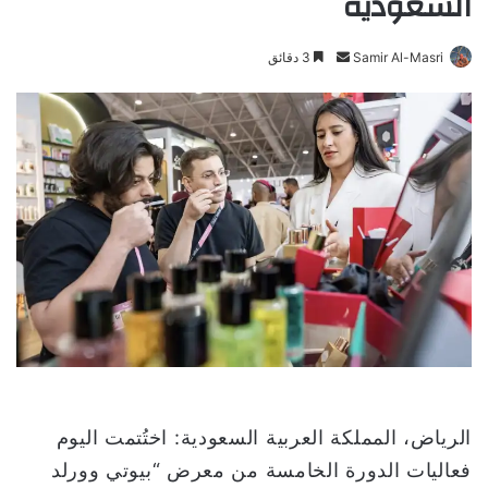
السعودية
Samir Al-Masri
أ
3 دقائق
ر
س
ل
ب
ر
ي
د
ا
إ
ل
ك
ت
ر
و
الرياض، المملكة العربية السعودية: اختُتمت اليوم
ن
فعاليات الدورة الخامسة من معرض “بيوتي وورلد
ي