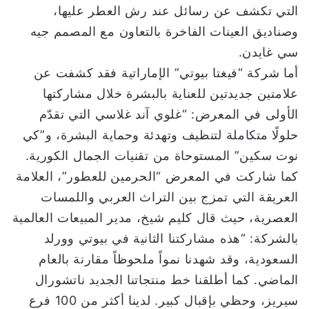
التي تكشف عن رسائل عند رش العطر عليها،
وصناديق العينات الفاخرة بالتعاون مع المصمم جيه
سي غايدن.
أما شركة “فيغتا بيوتي” الإماراتية فقد كشفت عن
علامتين جديدتين للعناية بالبشرة خلال مشاركتها
الأولى في المعرض: “غلوي آند غلاسي التي تقدّم
حلولًا متكاملة لتنظيف وتهدئة وحماية البشرة، و”كي
نوت سكين” المستوحاة من تقنيات الجمال الكورية.
كما شاركت في المعرض “الحرمين للعطور”، العلامة
العريقة التي تمزج بين التراث العربي واللمسات
العصرية، حيث قال كليم شيخ، مدير المبيعات العالمية
بالشركة: “هذه مشاركتنا الثانية في بيوتي وورلد
السعودية، وقد شهدنا نمواً ملحوظاً مقارنة بالعام
الماضي. كما أطلقنا خط منتجاتنا الجديد ناتشورال
سيريز، وحظي بإقبال كبير. لدينا أكثر من 100 فرع