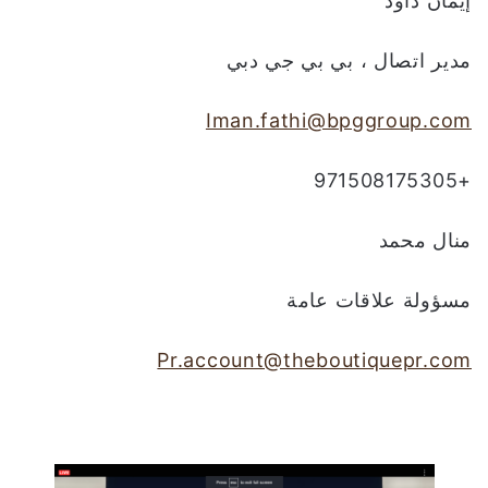
إيمان داود
مدير اتصال ، بي بي جي دبي
Iman.fathi@bpggroup.com
+971508175305
منال محمد
مسؤولة علاقات عامة
Pr.account@theboutiquepr.com