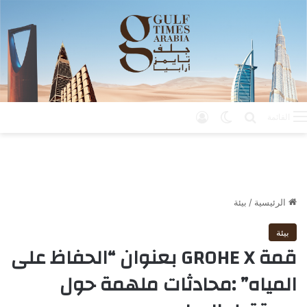
بحث عن
الوضع المظلم
تسجيل الدخول
القائمة
الرئيسية
/
بيئة
بيئة
قمة GROHE X بعنوان “الحفاظ على
المياه” :محادثات ملهمة حول