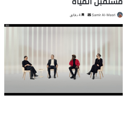
مستقبل المياه
Samir Al-Masri
أ
4 دقائق
ر
س
ل
ب
ر
ي
د
ا
إ
ل
ك
ت
ر
و
ن
ي