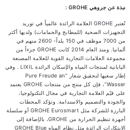
نبذة
عن
جروهي
GROHE
:
تُعتبر GROHE العلامة الرائدة عالمياً في توريد
التجهيزات الصحية (للمطابخ والحمامات) ولديها أكثر
من 7000 موظف في 150 بلداً- 2600 منهم في
ألمانيا. ومنذ العام 2014 كانت GROHE جزءاً من
مجموعة العلامات التجارية القوية للعلامة المصنعة
اليابانية لمنتجات المياه والإسكان الرائدة LIXIL . وفي
إطار سعيها لتحقيق شعار “Pure Freude an
Wasser”، فإن كل منتج من منتجات GROHE يعتمد
على قيّم العلامة التجارية في مجال التكنولوجيا،
والجودة والتصميم والاستدامة. وتؤكد المحطات
البارزة للشركة مثل GROHE Eurosmart أو سلسلة
أجهزة تنظيم الحرارة من GROHE، بالإضافة إلى
الابتكارات الرائدة مثل نظام المياه GROHE Blue