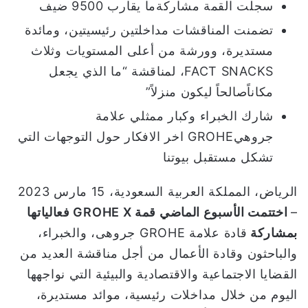
سجلت القمة مشاركةما يقارب 9500 ضيف
ا
تضمنت المناقشات مداخلتين رئيسيتين، ومائدة
مستديرة، وورشة من أعلى المستويات وثلاث
FACT SNACKS، لمناقشة “ما الذي يجعل
مكاناًصالحاً ليكون منزلاً”
شارك الخبراء وكبار ممثلي علامة
جروهيGROHE اخر الافكار حول التوجهات التي
تشكل مستقبل بيوتنا
الرياض، المملكة العربية السعودية، 15 مارس 2023
–
اختتمت الأسبوع الماضي قمة
GROHE X
فعالياتها
بمشاركة
قادة علامة GROHE جروهى، والخبراء،
والباحثون وقادة الأعمال من أجل مناقشة العديد من
القضايا الاجتماعية والاقتصادية والبيئية التي نواجهها
اليوم من خلال مداخلات رئيسية، موائد مستديرة،