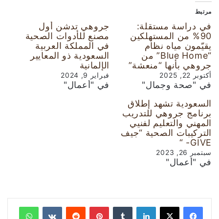
مرتبط
في دراسة مستقلة:
جروهي تدشن أول
90% من المستهلكين
مصنع للأدوات الصحية
يقيّمون مياه نظام
في المملكة العربية
“Blue Home” من
السعودية ذو المعايير
جروهي بأنها “منعشة”
الإلمانية
أكتوبر 22, 2025
فبراير 9, 2024
في "صحة وجمال"
في "أعمال"
السعودية تشهد إطلاق
برنامج جروهي للتدريب
المهني والتعليم لفنيي
التركيبات الصحية “جيف
GIVE- “
سبتمبر 26, 2023
في "أعمال"
لينكدإن
‏Tumblr
بينتيريست
‏Reddit
‏VKontakte
واتساب