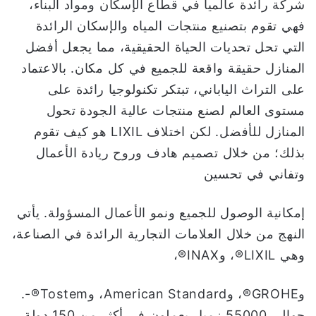
شركة رائدة عالمياً في قطاع الإسكان ومواد البناء،
فهي تقوم بتصنيع منتجات المياه والإسكان الرائدة
التي تحل تحديات الحياة الحقيقية، مما يجعل أفضل
المنازل حقيقة واقعة للجميع في كل مكان. بالاعتماد
على التراث الياباني، تبتكر تكنولوجيا رائدة على
مستوى العالم لصنع منتجات عالية الجودة تحول
المنازل للأفضل. لكن اختلاف LIXIL هو كيف تقوم
بذلك؛ من خلال تصميم هادف وروح ريادة الأعمال
وتفاني في تحسين
إمكانية الوصول للجميع ونمو الأعمال المسؤولة. يأتي
النهج من خلال العلامات التجارية الرائدة في الصناعة،
وهي LIXIL®، وINAX®،
وGROHE®، وAmerican Standard، وTostem®-.
حوالي 55000 زميل يعملون في أكثر من 150 دولة،