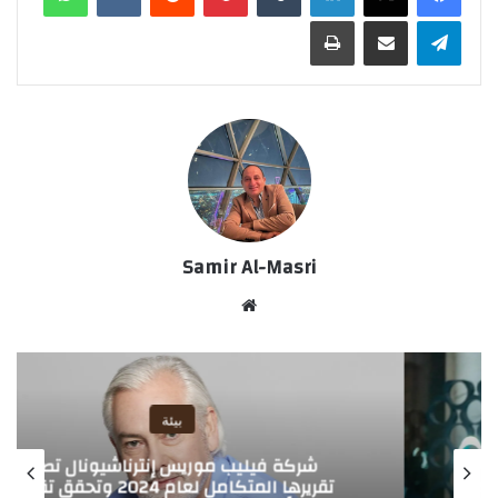
تيلقرام
مشاركة عبر البريد
طباعة
Samir Al-Masri
موق
ع
الوي
ب
بيئة
شركة فيليب موريس إنترناشيونال تصدر
تقريرها المتكامل لعام 2024 وتحقق تقدمًا