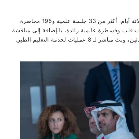
وينظم المؤتمر في دورته الثامنة ، على مدار ثلاثة أيام، أكثر من 33 جلسة علمية و195 محاضرة
ت قلب وقسطرة عالمية رائدة، بالإضافة إلى مناقشة
أكثر من 100 حالة معقّدة مقدمة من عدة متحدثين، وبث مباشر لـ 8 عمليات لخدمة التعليم الطبي