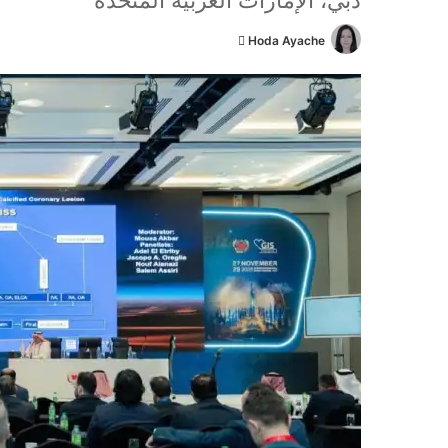
دبي، الإمارات العربية المتحدة
Hoda Ayache
أ
ر
س
ل
ب
ر
ي
د
ا
إ
ل
ك
ت
ر
و
ن
ي