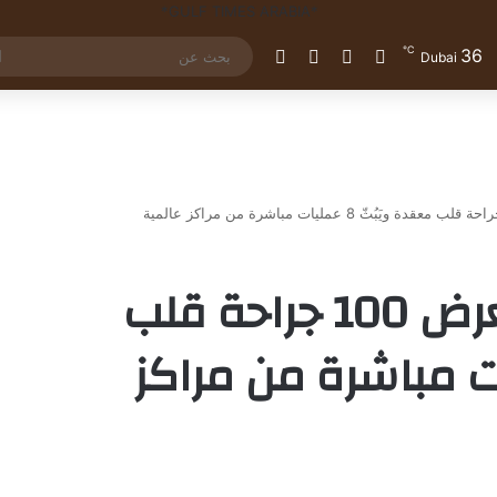
℃
36
تسجيل الدخول
مقال عشوائي
إضافة عمود جانبي
الوضع المظلم
Dubai
مؤتمر GIS 2025 يستعرض 100 جراحة قلب
ُثّ 8 عمليات مباشرة من مراكز