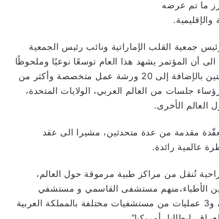
رز ما تم عرضه
والإقليمية.
ئيس جمعية القلب الإماراتية ونائب رئيس الجمعية
ى أن المؤتمر يشهد هذا العام توسعًا نوعيًا وملحوظًا
تلبيةً للإقبال المتزايد، حيث يضم: قاعتين رئيسيتين بالإضافة إلى 20 ورشة عمل متخصصة وأكثر من
ة و195 محاضرة، و200 خبير ورؤساء جلسات من العالم العربي، الولايات المتحدة،
ول العالم الأخرى.
م مناقشة أكثر من 100 حالة معقّدة مقدمة من عدة متحدثين، مشيرا الى عقد
ة عالمية رائدة.
 بث مباشرة لـ 8 عمليات جراحية تُنقل من مراكز طبية مرموقة حول العالم،
 بين الأطباء،منهم مستشفى القاسمي و مستشفي
الشيخ شخبوط بدولة الإمارات العربية المتحدة، و3 عمليات من مستشفيات مختلفة بالمملكة العربية
ق، إيطاليا، أمريكيا”.