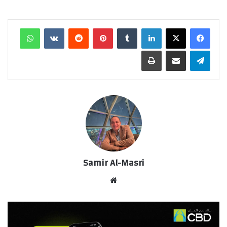
لينكدإن
‏Tumblr
بينتيريست
‏Reddit
‏VKontakte
واتساب
تيلقرام
مشاركة عبر البريد
طباعة
Samir Al-Masri
موق
ع
الوي
ب