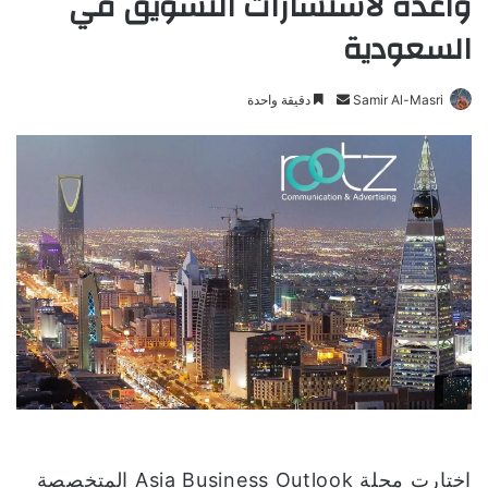
واعدة لاستشارات التسويق في
السعودية
Samir Al-Masri
أ
دقيقة واحدة
ر
س
ل
ب
ر
ي
د
ا
إ
ل
ك
ت
ر
و
اختارت مجلة Asia Business Outlook المتخصصة