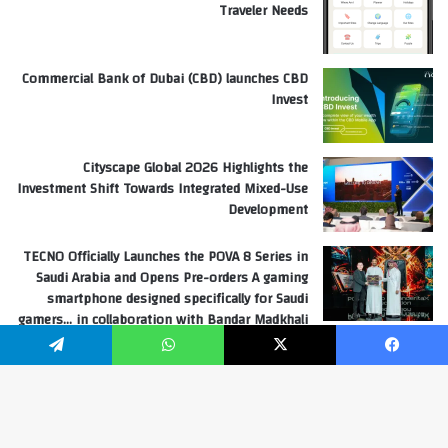
Traveler Needs
Commercial Bank of Dubai (CBD) launches CBD
Invest
Cityscape Global 2026 Highlights the
Investment Shift Towards Integrated Mixed-Use
Development
TECNO Officially Launches the POVA 8 Series in
Saudi Arabia and Opens Pre-orders A gaming
smartphone designed specifically for Saudi
gamers… in collaboration with Bandar Madkhali
“Banderita”
فيسبوك
‫X
واتساب
تيلقرام
Hoda Ayache Editor in chief United Arab Emirates
زر