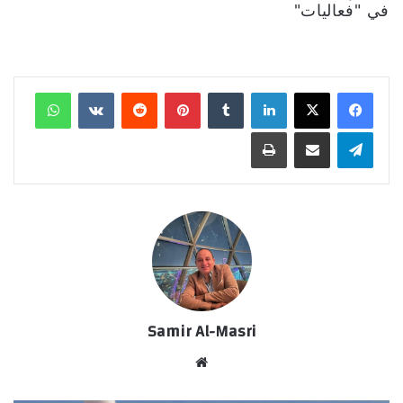
في "فعاليات"
لينكدإن
‏Tumblr
بينتيريست
‏Reddit
‏VKontakte
واتساب
تيلقرام
مشاركة عبر البريد
طباعة
Samir Al-Masri
موق
ع