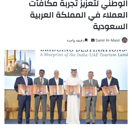
الوطني لتعزيز تجربة مكافآت
العملاء في المملكة العربية
السعودية
Samir Al-Masri
أ
دقيقة واحدة
ر
س
ل
ب
ر
ي
د
ا
إ
ل
ك
ت