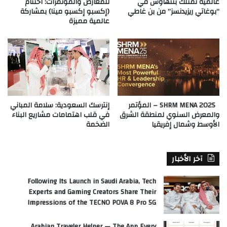
عالمية تمتلك بنتهاوس في
للمعارض والمؤتمرات: اختتام
“بوغاتي ريزيدنسز” من بن غاطي
(إكسبو إكسبو مينا) بمشاركة
عالمية مميزة
SHRM MENA 2025 – المؤتمر
إنترسك السعودية: سلامة المباني
والمعرض السنوي لمنطقة الشرق
في قلب اهتمامات مشاريع البناء
الأوسط وشمال إفريقيا
الضخمة
آخر الأخبار
Following Its Launch in Saudi Arabia, Tech
Experts and Gaming Creators Share Their
Impressions of the TECNO POVA 8 Pro 5G
Arabian Traveler Helper — The App Every