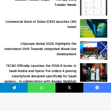
Traveler Needs
Commercial Bank of Dubai (CBD) launches CBD
Invest
Cityscape Global 2026 Highlights the
Investment Shift Towards Integrated Mixed-Use
Development
TECNO Officially Launches the POVA 8 Series in
Saudi Arabia and Opens Pre-orders A gaming
smartphone designed specifically for Saudi
gamers… in collaboration with Bandar Madkhali
“Banderita”
فيسبوك
‫X
واتساب
تيلقرام
Hoda Ayache Editor in chief United Arab Emirates