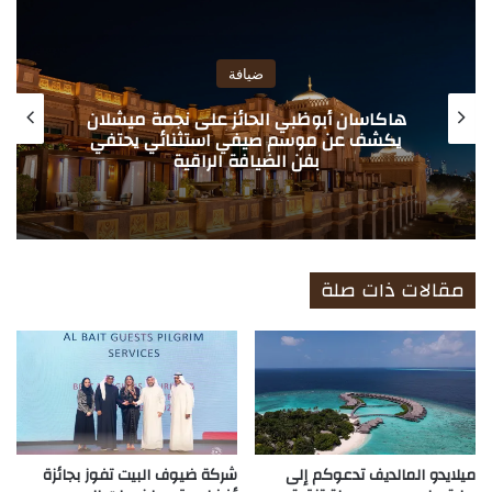
الوي
ب
ضيافة
هاكاسان أبوظبي الحائز على نجمة ميشلان
يكشف عن موسم صيفي استثنائي يحتفي
بفن الضيافة الراقية
مقالات ذات صلة
ميلايدو المالديف تدعوكم إلى
شركة ضيوف البيت تفوز بجائزة