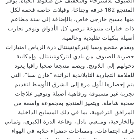
الضيوف للاسترخاء والتخفيف عن ضغوط الحياة. يوفر
المنتجع 162 غرفة وجناحًا، وفيلات خاصة فخمة لكل
منها مسبح خارجي خاص، بالإضافة إلى ستة مطاعم
ذات خيارات متنوعة ترضي كل الأذواق وتوفر تجارب
أصيلة بنكهات تقليدية وعالمية.
ويقدم منتجع وسبا إنتركونتيننتال درة الرياض امتيازات
حصرية للضيوف من نادي انتركونتيننتال، وإمكانية
دخولهم إلى اللاونج. ويضم منتجعا صحيا راقيا يعود
للعلامة التجارية التايلاندية الرائدة “هارن سبا”، التي
يتم إحضارها لأول مرة إلى الشرق الأوسط لتقديم
تجربة غير مسبوقة ورفاهية أصيلة وتوفير علاجات
صحية شاملة. ويتميز المنتجع بمجموعة واسعة من
المرافق الترفيهية، بما في ذلك المسابح الداخلية
والخارجية، وملعبي بادل، وقاعة الدرة الكبرى، وثماني
غرف اجتماعات، ومساحات خضراء خلابة في الهواء