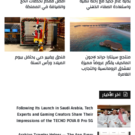
بداية عام جديد مع رحلة تنقية
أفضل مقدم لخدمات الحج
واستعادة الصفاء الذهني
والضيافة في المملكة
منتجع سينتارا جراند لاجون
فندق ريفيير دبي يحتفل بيوم
المالديف يقدّم عروضاً مميزة
الميلاد ورأس السنة
لعشاق الرومانسية والتجارب
الغامرة
آخر الأخبار
Following Its Launch in Saudi Arabia, Tech
Experts and Gaming Creators Share Their
Impressions of the TECNO POVA 8 Pro 5G
Arabian Traveler Helper — The App Every