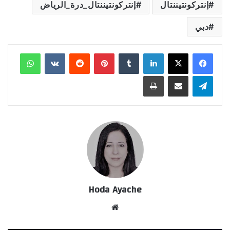
إنتركونتيننتال
إنتركونتيننتال_درة_الرياض
دبي
لينكدإن
‏Tumblr
بينتيريست
‏Reddit
‏VKontakte
واتساب
تيلقرام
مشاركة عبر البريد
طباعة
Hoda Ayache
موق
ع