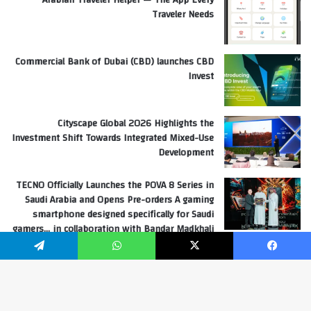
Traveler Needs
Commercial Bank of Dubai (CBD) launches CBD
Invest
Cityscape Global 2026 Highlights the
Investment Shift Towards Integrated Mixed-Use
Development
TECNO Officially Launches the POVA 8 Series in
Saudi Arabia and Opens Pre-orders A gaming
smartphone designed specifically for Saudi
gamers… in collaboration with Bandar Madkhali
“Banderita”
فيسبوك
‫X
واتساب
تيلقرام
Hoda Ayache Editor in chief United Arab Emirates