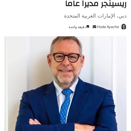
ريسينجر مديراً عاماً
دبي، الإمارات العربية المتحدة
Hoda Ayache
أ
دقيقة واحدة
ر
س
ل
ب
ر
ي
د
ا
إ
ل
ك
ت
ر
و