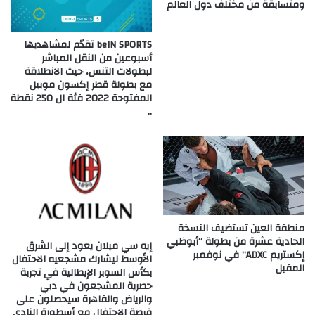
ومتسابقة من مختلف دول العالم
beIN SPORTS تقدّم لمشاهديها
أسبوعين من النقل المباشر
لبطولات التنس، حيث الانطلاقة
مع بطولة قطر إكسون موبيل
المفتوحة 2022 فئة ال 250 نقطة
..
منطقة العين تستضيف النسخة
الحادية عشرة من بطولة “أبوظبي
إيه سي ميلان يعود إلى الشرق
إكستريم ADXC” في نوفمبر
الأوسط ليشارك مشجعيه الاحتفال
المقبل
بكأس السوبر الإيطالية في تجربة
حصرية المشجعون في دبي
والرياض والقاهرة سيحصلون على
فرصة الاحتفال مع أسطورة النادي