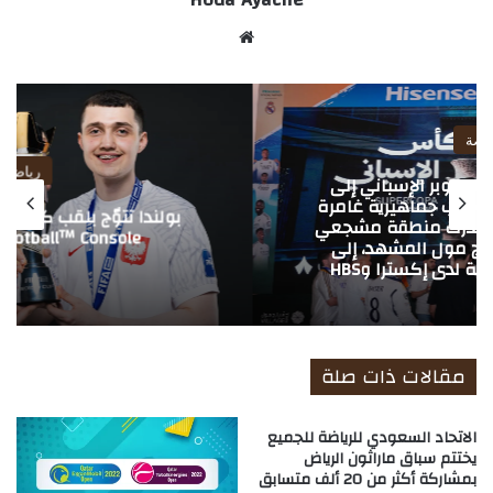
موق
ع
الوي
ب
رياضة
بولندا تتوّج بلقب كأس العالم FIFAe™ لفئة
eFootball™ Console في الرياض
مقالات ذات صلة
الاتحاد السعودي للرياضة للجميع
يختتم سباق ماراثون الرياض
بمشاركة أكثر من 20 ألف متسابق