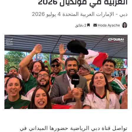
العربية في مونديال 2026
دبي - الإمارات العربية المتحدة 4 يوليو 2026
Hoda Ayache
أ
2 دقائق
ر
س
ل
ب
ر
ي
د
ا
إ
ل
ك
ت
ر
و
تواصل قناة دبي الرياضية حضورها الميداني في
ن