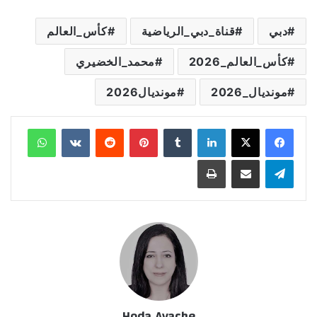
دبي
قناة_دبي_الرياضية
كأس_العالم
كأس_العالم_2026
محمد_الخضيري
مونديال_2026
مونديال2026
لينكدإن
‏Tumblr
بينتيريست
‏Reddit
‏VKontakte
واتساب
تيلقرام
مشاركة عبر البريد
طباعة
Hoda Ayache