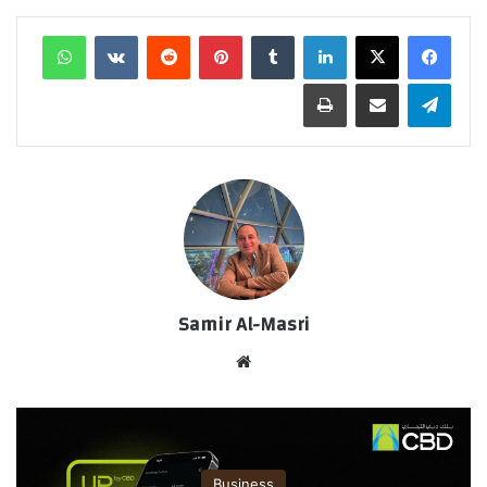
لينكدإن
‏Tumblr
بينتيريست
‏Reddit
‏VKontakte
واتساب
تيلقرام
مشاركة عبر البريد
طباعة
Samir Al-Masri
موق
ع
الوي
ب
Business