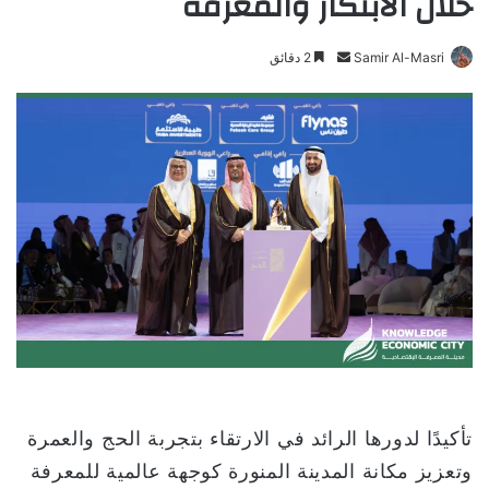
خلال الابتكار والمعرفة
Samir Al-Masri
أ
2 دقائق
ر
س
ل
ب
ر
ي
د
ا
إ
ل
ك
ت
ر
و
تأكيدًا لدورها الرائد في الارتقاء بتجربة الحج والعمرة
ن
وتعزيز مكانة المدينة المنورة كوجهة عالمية للمعرفة
ي