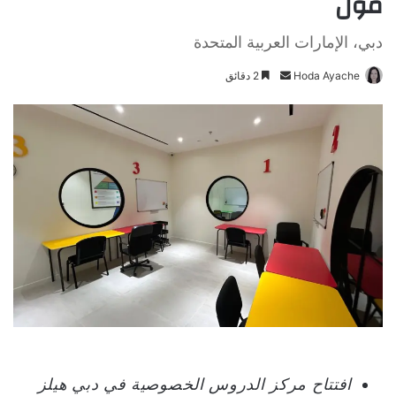
مول
دبي، الإمارات العربية المتحدة
Hoda Ayache
أ
2 دقائق
ر
س
ل
ب
ر
ي
د
ا
إ
ل
ك
ت
ر
و
افتتاح مركز الدروس الخصوصية في دبي هيلز
ن