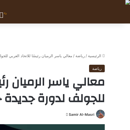
الرئيسية
/
رياضة
/
معالي ياسر الرميان رئيسًا للاتحاد العربي للجولف
رياضة
معالي ياسر الرميان رئيس
للجولف لدورة جديدة حتى 
Samir Al-Masri
أ
ر
س