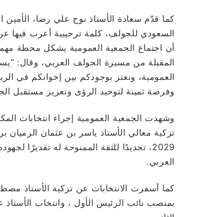
كما قدّم سعادة الأستاذ نوح علي رضا، الأمين الع
السعودي للجولف، كلمة ترحيبية أعرب فيها عن سع
أن اجتماع الجمعية العمومية يشكل محطة مهمة 
المقبلة من مسيرة الجولف العربي، وقال: “يس
العمومية، ونعتز بوجودكم بين إخوانكم في الريا
وفرصة ثمينة لتوحيد الرؤى وتعزيز مستقبل الج
وشهدت الجمعية العمومية إجراء انتخابات المك
تزكية معالي الأستاذ ياسر بن عثمان الرميان بر
2029، تجديدًا للثقة الممنوحة له تقديرًا ل
العربي.
كما أسفرت الانتخابات عن تزكية الأستاذ مصطف
بمنصب نائب الرئيس الأول ، وانتخاب الأستاذ عا