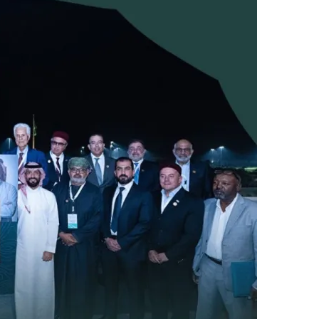
ل
ب
ر
ي
د
ا
إ
ل
ك
ت
ر
و
ن
ي
ا