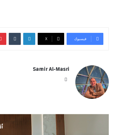
لينكدإن
‏Tumblr
فيسبوك
‫X
Samir Al-Masri
موق
ع
الوي
ب
أق