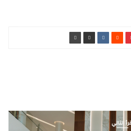
بينتيريست
‏Reddit
‏VKontakte
مشاركة عبر البريد
طباعة
رأ التالي