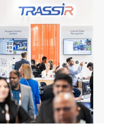
ب
ر
ي
د
ا
إ
ل
ك
ت
ر
و
ن
ي
ا