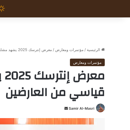
الرئيسية
/
مؤتمرات ومعارض
/
معرض إنترسك 2025 يشهد مشاركة عدد قياسي من العارضين
مؤتمرات ومعارض
مع
قياسي من العارضين
Samir Al-Masri
أ
ر
س
ل