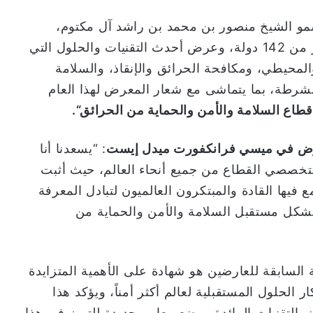
مو الشيخ منصور بن محمد بن راشد آل مكتوم،
واختتمت فعالياته الشهر الماضي، 47,300 زائر من 142 دولة، وعرض أحدث التقنيات والحلول التي
حيطي، ومكافحة الحرائق والإنقاذ، والسلامة
لشرطة، بما يتماشى مع شعار المعرض لهذا العام
طاع السلامة والأمن والحماية من الحرائق
“.
رض في ميسي فرانكفورت ميدل إيست
: “يسعدنا أنا
متخصصي القطاع من جميع أنحاء العالم، حيث أثبت
فيها القادة والمبتكرون العالميون لتبادل المعرفة
شكل مستقبل السلامة والأمن والحماية من
ة السابقة للعارضين هو شهادة على الأهمية المتزايدة
لحلول المستقبلية لعالم أكثر أمناً، ويؤكد هذا
 التقنيات الرائدة ووضع معايير جديدة للتميز في هذا