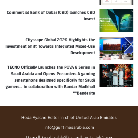
Commercial Bank of Dubai (CBD) launches CBD
Invest
Cityscape Global 2026 Highlights the
Investment Shift Towards Integrated Mixed-Use
Development
TECNO Officially Launches the POVA 8 Series in
Saudi Arabia and Opens Pre-orders A gaming
smartphone designed specifically for Saudi
gamers… in collaboration with Bandar Madkhali
“Banderita”
Hoda Ayache Editor in chief United Arab Emirates
info@gulftimesarabia.com
هدى عياش رئيس التحرير (الإمارات العربية المتحدة)