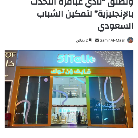
وتطلق “نادي عباقرة التحدث
بالإنجليزية” لتمكين الشباب
السعودي
Samir Al-Masri
أ
2 دقائق
ر
س
ل
ب
ر
ي
د
ا
إ
ل
ك
ت
ر