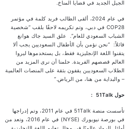
الجيل الجديد في قضايا المناخ.
في عام 2024، ألقى الطالب فريد كلمة في مؤتمر
COP28 في دبي، وتم تكريمه لاحقًا بلقب “شخصية
الشباب السعودي للعام”. علق السيد جاك هوانغ
قائلاً: ”نحن نؤمن بأن الأطفال السعوديين يجب ألا
يتقنوا اللغة الإنجليزية فقط، بل يستخدموها ليروا
العالم قصصهم الفريدة. حلمنا أن نرى المزيد من
الطلاب السعوديين يقفون بثقة على المنصات العالمية
– والبداية من هنا، من الرياض.”
حول
Talk
51
:
تأسست منصة 51Talk في عام 2011، وتم إدراجها
في بورصة نيويورك (NYSE) في عام 2016، وتعد من
أوائل الرواد عالميًا في مجال تعليم اللغة الإنجليزية