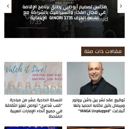
مجلس تصميم أبوظبي يطلق برنامج الإقامة
في مجال الفخار والسيراميك بالشراكة مع
علامة الخزف GINORI 1735 الإيطالية
مقالات ذات صلة
توقيع عقد نشر بين باشن برونور
النسخة الحادية عشر من مبادرة
وبريمال باتيل لكتابه الجديد يانغا
“قلب شاعري” تواصل تعزيز الثقافة
أنبلاغت “YANGA Unplugged”
في جميع أنحاء الإمارات العربية
المتحدة