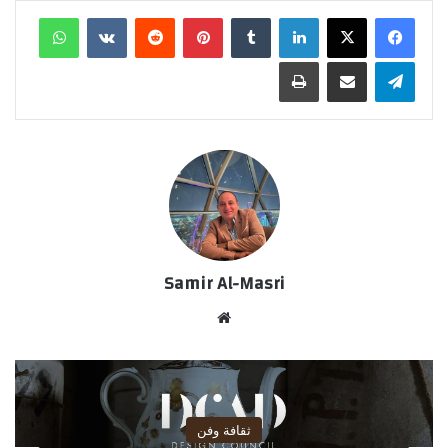
لينكدإن
‏Tumblr
بينتيريست
‏Reddit
‏VKontakte
واتساب
تيلقرام
مشاركة عبر البريد
طباعة
Samir Al-Masri
موق
ع
الوي
ب
ثقافة وفن