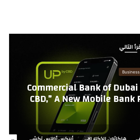
رأ التالي
أعمال
راكة استراتيجية مع البنك
 تجربة مكافآت العملاء في
عربية السعودية
عي من تيك توك وبلوسوم يجمع رواد الأعمال والمبتكرين الواعدين في المملكة العربية السعودية
أبيكس أطلس تكشف عن الجيل الجديد من حلول البنية التحتية الوقائية المصممة لتعزيز السلامة واستمرارية الأعمال والمرونة المؤسسية
مجموعة AU Group في الشرق الأوسط وأفريقيا تُبرز تخفيف متطلبات رأس المال كمحرك رئيسي لتعزيز الإقراض للقطاعات الاستراتيجية في دول مجلس التعاون الخليجي