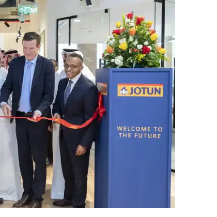
ب
ر
ي
د
ا
إ
ل
ك
ت
ر
و
ن
ي
ا