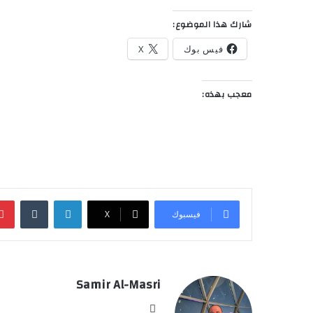
شارك هذا الموضوع:
فيس بوك
X
معجب بهذه:
لينكدإن
‏Tumblr
فيسبوك
‫X
Samir Al-Masri
موق