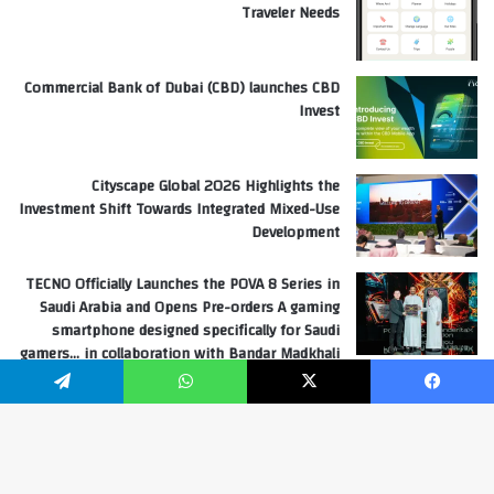
Traveler Needs
Commercial Bank of Dubai (CBD) launches CBD
Invest
Cityscape Global 2026 Highlights the
Investment Shift Towards Integrated Mixed-Use
Development
TECNO Officially Launches the POVA 8 Series in
Saudi Arabia and Opens Pre-orders A gaming
smartphone designed specifically for Saudi
gamers… in collaboration with Bandar Madkhali
“Banderita”
فيسبوك
‫X
واتساب
تيلقرام
Hoda Ayache Editor in chief United Arab Emirates
زر