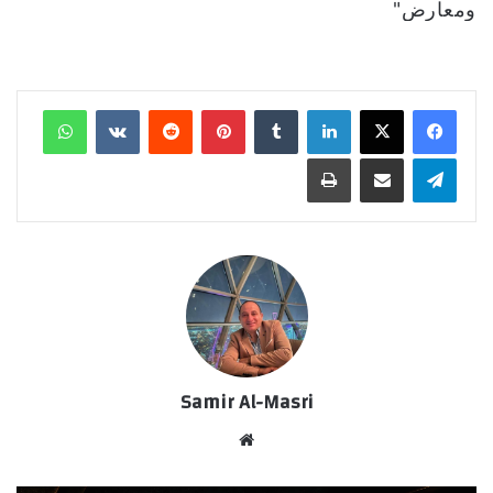
ومعارض"
لينكدإن
‏Tumblr
بينتيريست
‏Reddit
‏VKontakte
واتساب
تيلقرام
مشاركة عبر البريد
طباعة
Samir Al-Masri
موق
ع
الوي