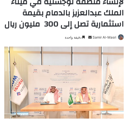
لإنشاء منطقة لوجستية في ميناء
الملك عبدالعزيز بالدمام بقيمة
استثمارية تصل إلى 300 مليون ريال
Samir Al-Masri
أ
دقيقة واحدة
ر
س
ل
ب
ر
ي
د
ا
إ
ل
ك
ت
ر