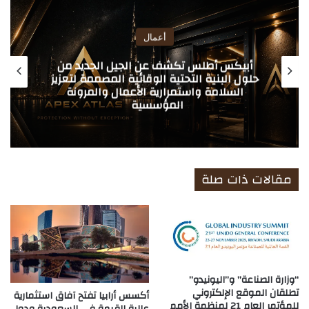
ب
أعمال
أبيكس أطلس تكشف عن الجيل الجديد من
حلول البنية التحتية الوقائية المصممة لتعزيز
السلامة واستمرارية الأعمال والمرونة
المؤسسية
مقالات ذات صلة
“وزارة الصناعة” و”اليونيدو”
تطلقان الموقع الإلكتروني
أكسس أرابيا تفتح آفاق استثمارية
للمؤتمر العام 21 لمنظمة الأمم