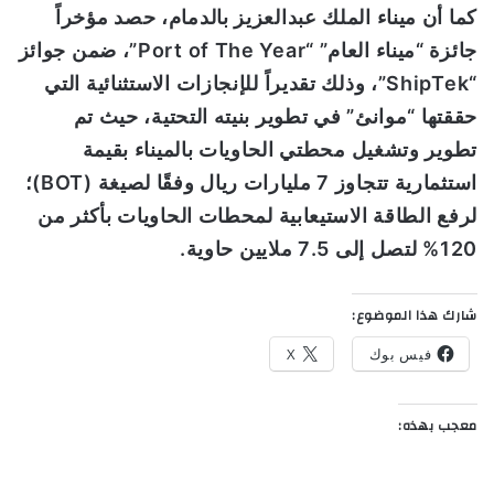
كما أن ميناء الملك عبدالعزيز بالدمام، حصد مؤخراً
جائزة “ميناء العام
” “Port of The Year”
، ضمن جوائز
“ShipTek”
، وذلك تقديراً للإنجازات الاستثنائية التي
حققتها “موانئ” في تطوير بنيته التحتية، حيث تم
تطوير وتشغيل محطتي الحاويات بالميناء بقيمة
استثمارية تتجاوز 7 مليارات ريال وفقًا لصيغة (
BOT
)؛
لرفع الطاقة الاستيعابية لمحطات الحاويات بأكثر من
120% لتصل إلى 7.5 ملايين حاوية.
شارك هذا الموضوع:
فيس بوك
X
معجب بهذه: