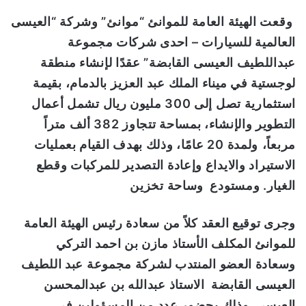
و
وقعت الهيئة العامة للموانئ “موانئ” وشركة “العيسى
ن
العالمية للسيارات – احدى شركات مجموعة
ي
عبداللطيف العيسى القابضة” عقدًا لإنشاء منطقة
ا
لوجستية في ميناء الملك عبد العزيز بالدمام، بقيمة
استثمارية تصل إلى
300
مليون ريال تشمل أعمال
التطوير والإنشاء، بمساحة تتجاوز
382
ألف متراً
مربعاً،
ولمدة
20
عامًا، وذلك بهدف القيام بعمليات
الاستيراد والايداع وإعادة التصدير للمركبات وقطع
الغيار. ومستودع وساحة تخزين
وجرى توقيع العقد كلاً من سعادة رئيس الهيئة العامة
للموانئ المكلف الأستاذ مازن بن احمد التركي
وسعادة العضو المنتدب لشركة مجموعة عبد اللطيف
العيسى القابضة الاستاذ عبدالله بن عبدالمحسن
العيسى
وذلك بحضور عدد من المسؤولين في