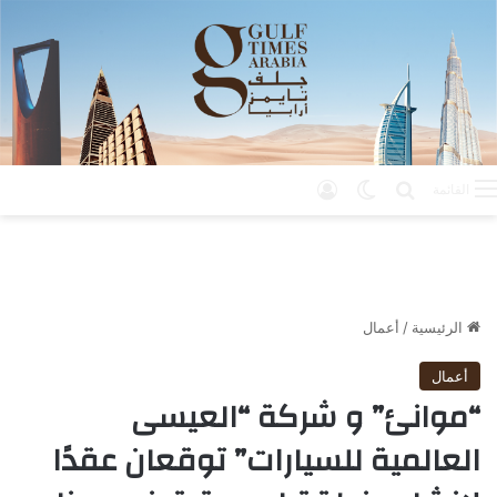
بحث عن
الوضع المظلم
تسجيل الدخول
القائمة
الرئيسية
/
أعمال
أعمال
“موانئ” و شركة “العيسى
العالمية للسيارات” توقعان عقدًا